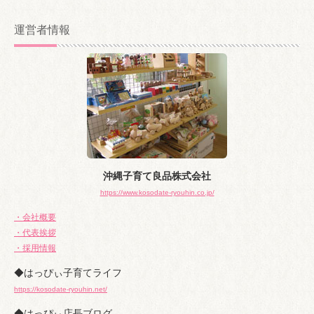
ー
カ
運営者情報
イ
ブ
沖縄子育て良品株式会社
https://www.kosodate-ryouhin.co.jp/
・会社概要
・代表挨拶
・採用情報
◆はっぴぃ子育てライフ
https://kosodate-ryouhin.net/
◆はっぴぃ店長ブログ