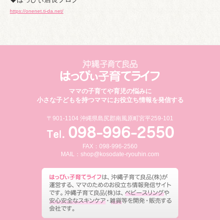
https://onenet.ti-da.net/
ママの子育てや育児の悩みに
小さな子どもを持つママにお役立ち情報を発信する
〒901-1104 沖縄県島尻郡南風原町宮平259-101
FAX：098-996-2560
MAIL：
shop@kosodate-ryouhin.com