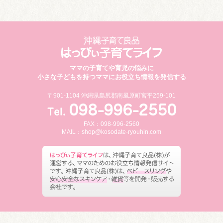
ママの子育てや育児の悩みに
小さな子どもを持つママにお役立ち情報を発信する
〒901-1104 沖縄県島尻郡南風原町宮平259-101
FAX：098-996-2560
MAIL：
shop@kosodate-ryouhin.com