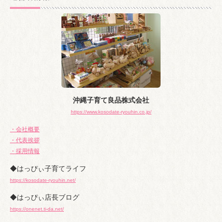
イ
ブ
沖縄子育て良品株式会社
https://www.kosodate-ryouhin.co.jp/
・会社概要
・代表挨拶
・採用情報
◆はっぴぃ子育てライフ
https://kosodate-ryouhin.net/
◆はっぴぃ店長ブログ
https://onenet.ti-da.net/