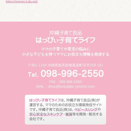
https://onenet.ti-da.net/
ママの子育てや育児の悩みに
小さな子どもを持つママにお役立ち情報を発信する
〒901-1104 沖縄県島尻郡南風原町宮平259-101
FAX：098-996-2560
MAIL：
shop@kosodate-ryouhin.com