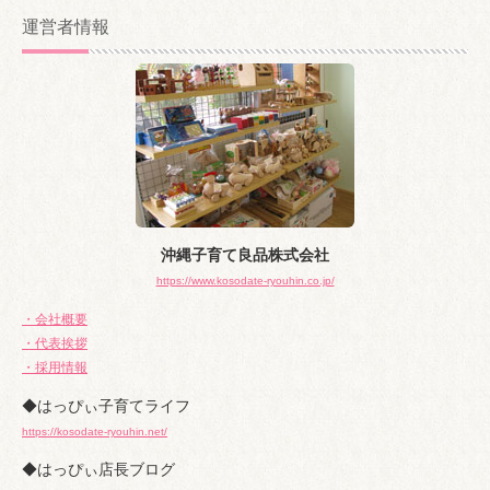
カ
運営者情報
イ
ブ
沖縄子育て良品株式会社
https://www.kosodate-ryouhin.co.jp/
・会社概要
・代表挨拶
・採用情報
◆はっぴぃ子育てライフ
https://kosodate-ryouhin.net/
◆はっぴぃ店長ブログ