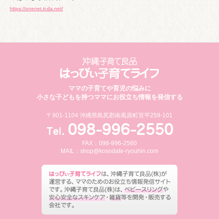
https://onenet.ti-da.net/
ママの子育てや育児の悩みに
小さな子どもを持つママにお役立ち情報を発信する
〒901-1104 沖縄県島尻郡南風原町宮平259-101
FAX：098-996-2560
MAIL：
shop@kosodate-ryouhin.com