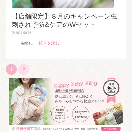
【店舗限定】８月のキャンペーン虫
刺され予防&ケアのWセット
2017.08.15
&nbs…
続きを読む
1
2