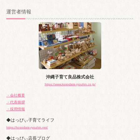
ー
カ
運営者情報
イ
ブ
沖縄子育て良品株式会社
https://www.kosodate-ryouhin.co.jp/
・会社概要
・代表挨拶
・採用情報
◆はっぴぃ子育てライフ
https://kosodate-ryouhin.net/
◆はっぴぃ店長ブログ