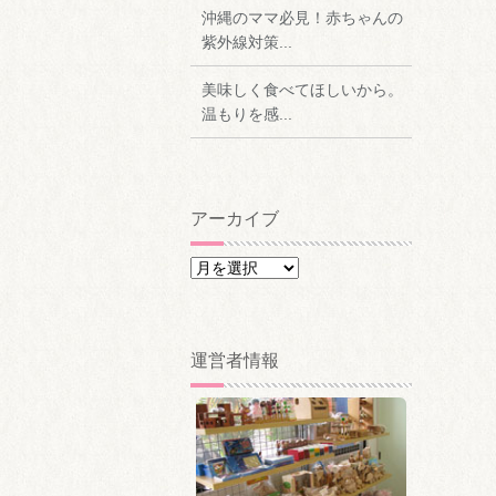
沖縄のママ必見！赤ちゃんの
紫外線対策...
美味しく食べてほしいから。
温もりを感...
アーカイブ
ア
ー
カ
イ
運営者情報
ブ