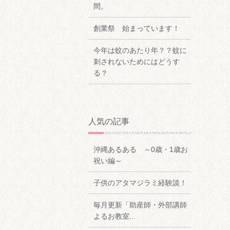
間。
創業祭 始まっています！
今年は蚊のあたり年？？蚊に
刺されないためにはどうす
る？
人気の記事
沖縄あるある ～0歳・1歳お
祝い編～
子供のアタマジラミ経験談！
毎月更新「助産師・外部講師
よるお教室...