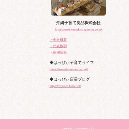
沖縄子育て良品株式会社
https://www.kosodate-ryouhin.co.jp/
・会社概要
・代表挨拶
・採用情報
◆はっぴぃ子育てライフ
https://kosodate-ryouhin.net/
◆はっぴぃ店長ブログ
https://onenet.ti-da.net/