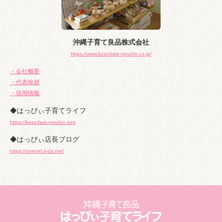
沖縄子育て良品株式会社
https://www.kosodate-ryouhin.co.jp/
・会社概要
・代表挨拶
・採用情報
◆はっぴぃ子育てライフ
https://kosodate-ryouhin.net/
◆はっぴぃ店長ブログ
https://onenet.ti-da.net/