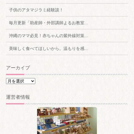
子供のアタマジラミ経験談！
毎月更新「助産師・外部講師よるお教室...
沖縄のママ必見！赤ちゃんの紫外線対策...
美味しく食べてほしいから。温もりを感...
アーカイブ
ア
ー
カ
運営者情報
イ
ブ