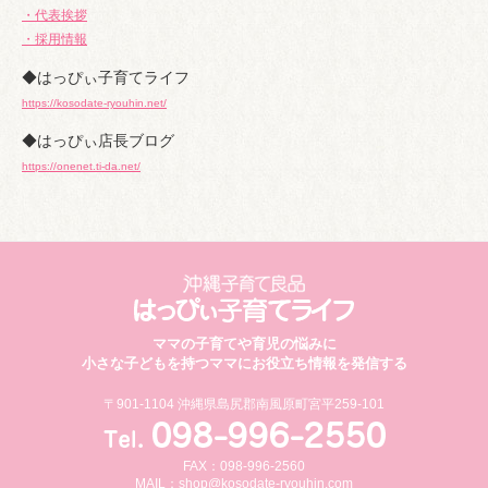
・代表挨拶
・採用情報
◆はっぴぃ子育てライフ
https://kosodate-ryouhin.net/
◆はっぴぃ店長ブログ
https://onenet.ti-da.net/
ママの子育てや育児の悩みに
小さな子どもを持つママにお役立ち情報を発信する
〒901-1104 沖縄県島尻郡南風原町宮平259-101
FAX：098-996-2560
MAIL：
shop@kosodate-ryouhin.com