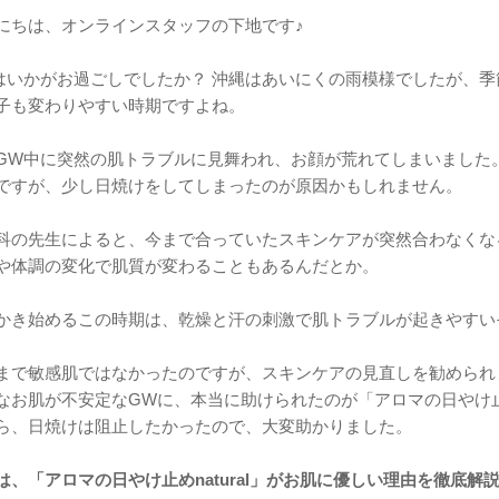
にちは、オンラインスタッフの下地です♪
はいかがお過ごしでしたか？ 沖縄はあいにくの雨模様でしたが、
子も変わりやすい時期ですよね。
GW中に突然の肌トラブルに見舞われ、お顔が荒れてしまいました
ですが、少し日焼けをしてしまったのが原因かもしれません。
科の先生によると、今まで合っていたスキンケアが突然合わなくな
や体調の変化で肌質が変わることもあるんだとか。
かき始めるこの時期は、乾燥と汗の刺激で肌トラブルが起きやすい
まで敏感肌ではなかったのですが、スキンケアの見直しを勧められ
なお肌が不安定なGWに、本当に助けられたのが「アロマの日やけ止めn
ら、日焼けは阻止したかったので、大変助かりました。
は、「アロマの日やけ止めnatural」がお肌に優しい理由を徹底解