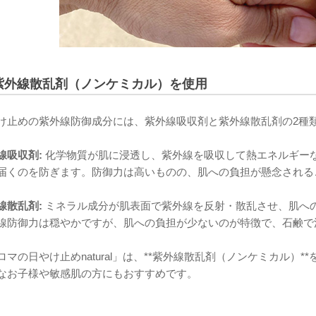
紫外線散乱剤（ノンケミカル）を使用
け止めの紫外線防御成分には、紫外線吸収剤と紫外線散乱剤の2種
線吸収剤:
化学物質が肌に浸透し、紫外線を吸収して熱エネルギー
届くのを防ぎます。防御力は高いものの、肌への負担が懸念される
線散乱剤:
ミネラル成分が肌表面で紫外線を反射・散乱させ、肌へ
線防御力は穏やかですが、肌への負担が少ないのが特徴で、石鹸で
ロマの日やけ止めnatural」は、**紫外線散乱剤（ノンケミカル）
なお子様や敏感肌の方にもおすすめです。