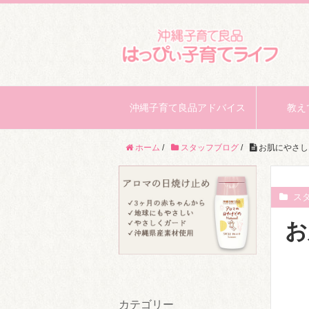
沖縄子育て良品アドバイス
教え
ホーム
/
スタッフブログ
/
お肌にやさし
ス
お
カテゴリー