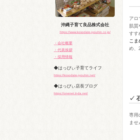
アロ
沖縄子育て良品株式会社
肌質
https://www.kosodate-ryouhin.co.jp/
すす
こま
・会社概要
め、
・代表挨拶
・採用情報
◆はっぴぃ子育てライフ
https://kosodate-ryouhin.net/
◆はっぴぃ店長ブログ
https://onenet.ti-da.net/
✓ 
専用
ませ