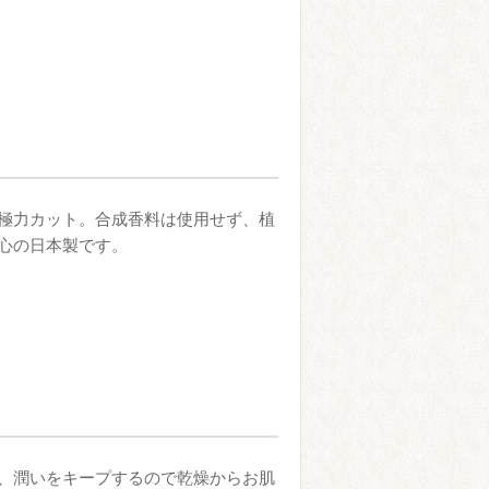
極力カット。合成香料は使用せず、植
心の日本製です。
、潤いをキープするので乾燥からお肌