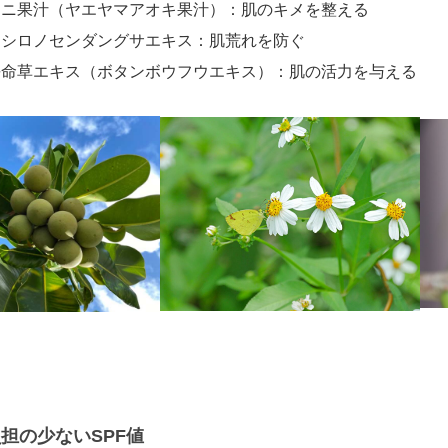
ノニ果汁（ヤエヤマアオキ果汁）：肌のキメを整える
コシロノセンダングサエキス：肌荒れを防ぐ
長命草エキス（ボタンボウフウエキス）：肌の活力を与える
担の少ないSPF値