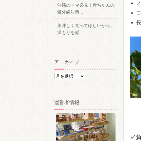
沖縄のママ必見！赤ちゃんの
紫外線対策...
美味しく食べてほしいから。
温もりを感...
アーカイブ
ア
ー
カ
イ
運営者情報
ブ
✓負