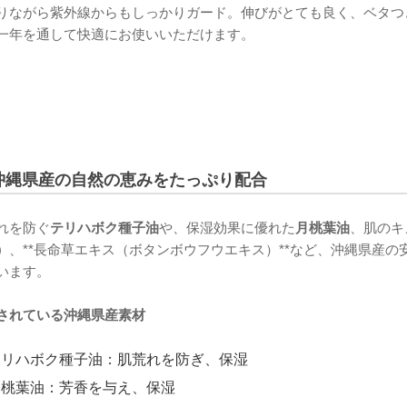
りながら紫外線からもしっかりガード。伸びがとても良く、ベタつ
一年を通して快適にお使いいただけます。
沖縄県産の自然の恵みをたっぷり配合
れを防ぐ
テリハボク種子油
や、保湿効果に優れた
月桃葉油
、肌のキ
）
、**長命草エキス（ボタンボウフウエキス）**など、沖縄県産
います。
されている沖縄県産素材
テリハボク種子油：肌荒れを防ぎ、保湿
月桃葉油：芳香を与え、保湿