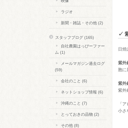
映像
ラジオ
新聞・雑誌・その他
(2)
✓ 
スタッフブログ
(165)
自社農園はっぴーファー
日焼
ム
(1)
紫外
メールマガジン過去ログ
胞に
(59)
会社のこと
(6)
紫外
紫外
ネットショップ情報
(6)
沖縄のこと
(7)
「ア
小さ
とっておきの品物
(2)
その他
(8)