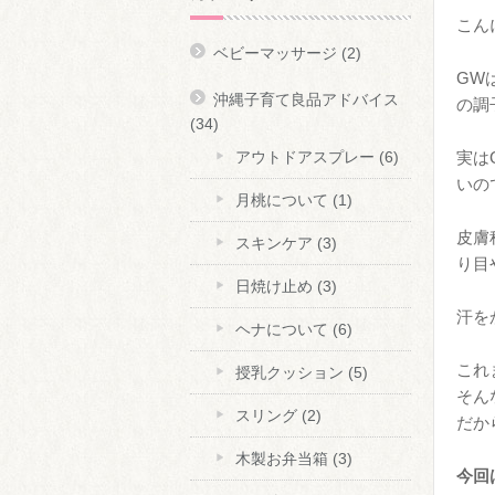
こん
ベビーマッサージ
(2)
GW
沖縄子育て良品アドバイス
の調
(34)
実は
アウトドアスプレー
(6)
いの
月桃について
(1)
皮膚
スキンケア
(3)
り目
日焼け止め
(3)
汗を
ヘナについて
(6)
これ
授乳クッション
(5)
そん
スリング
(2)
だか
木製お弁当箱
(3)
今回