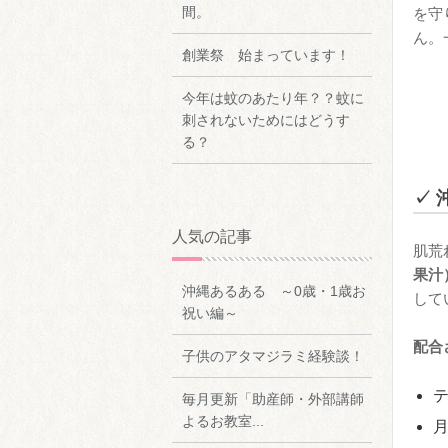
間。
を守
ん。
創業祭 始まっています！
今年は蚊のあたり年？？蚊に
刺されないためにはどうす
る？
✓ 
人気の記事
肌荒
果汁
沖縄あるある ～0歳・1歳お
して
祝い編～
配合
子供のアタマジラミ経験談！
毎月更新「助産師・外部講師
よるお教室...