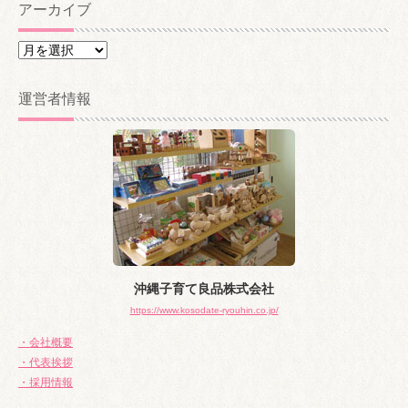
アーカイブ
ア
ー
カ
運営者情報
イ
ブ
沖縄子育て良品株式会社
https://www.kosodate-ryouhin.co.jp/
・会社概要
・代表挨拶
・採用情報