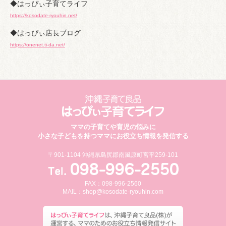
◆はっぴぃ子育てライフ
https://kosodate-ryouhin.net/
◆はっぴぃ店長ブログ
https://onenet.ti-da.net/
ママの子育てや育児の悩みに
小さな子どもを持つママにお役立ち情報を発信する
〒901-1104 沖縄県島尻郡南風原町宮平259-101
FAX：098-996-2560
MAIL：
shop@kosodate-ryouhin.com