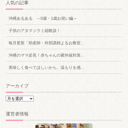
人気の記事
沖縄あるある ～0歳・1歳お祝い編～
子供のアタマジラミ経験談！
毎月更新「助産師・外部講師よるお教室...
沖縄のママ必見！赤ちゃんの紫外線対策...
美味しく食べてほしいから。温もりを感...
アーカイブ
ア
ー
カ
運営者情報
イ
ブ