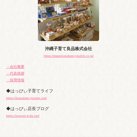
沖縄子育て良品株式会社
https://www.kosodate-ryouhin.co.jp/
・会社概要
・代表挨拶
・採用情報
◆はっぴぃ子育てライフ
https://kosodate-ryouhin.net/
◆はっぴぃ店長ブログ
https://onenet.ti-da.net/