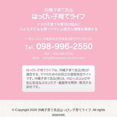
ママの子育てや育児の悩みに
小さな子どもを持つママにお役立ち情報を発信する
〒901-1104 沖縄県島尻郡南風原町宮平259-101
FAX：098-996-2560
MAIL：
shop@kosodate-ryouhin.com
© Copyright 2026 沖縄子育て良品はっぴぃ子育てライフ. All rights
reserved.