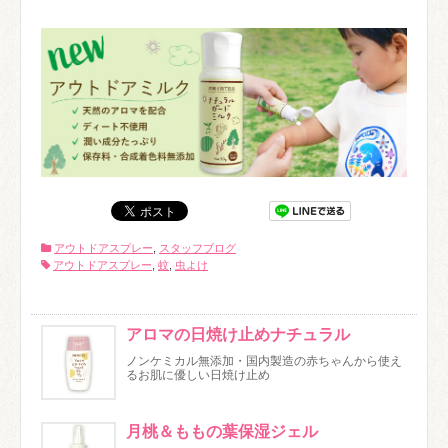
アウトドアスプレー
,
スタッフブログ
アウトドアスプレー
,
蚊
,
虫よけ
アロマの日焼け止めナチュラル
ノンケミカル無添加・国内製造の赤ちゃんから使え
るお肌に優しい日焼け止め
月桃＆ももの葉保湿ジェル