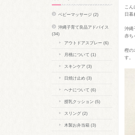
こん
日暮
ベビーマッサージ
(2)
沖縄子育て良品アドバイス
沖縄
(34)
赤ち
アウトドアスプレー
(6)
樫の
月桃について
(1)
す。
スキンケア
(3)
日焼け止め
(3)
ヘナについて
(6)
授乳クッション
(5)
スリング
(2)
木製お弁当箱
(3)