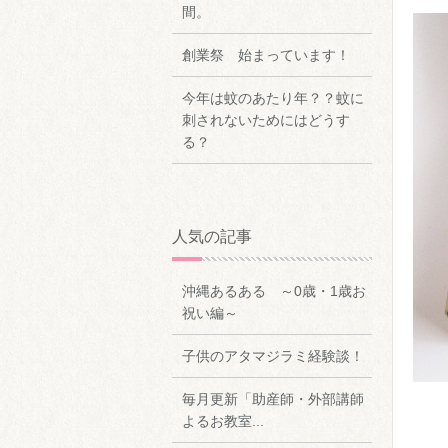
間。
創業祭 始まっています！
今年は蚊のあたり年？？蚊に
刺されないためにはどうす
る？
人気の記事
沖縄あるある ～0歳・1歳お
祝い編～
子供のアタマジラミ経験談！
毎月更新「助産師・外部講師
よるお教室...