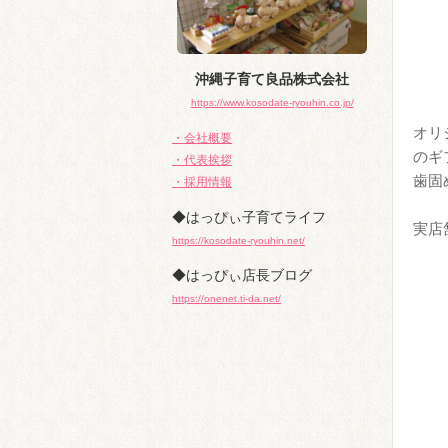
沖縄子育て良品株式会社
https://www.kosodate-ryouhin.co.jp/
オリ
・会社概要
のギ
・代表挨拶
歯固
・採用情報
◆はっぴぃ子育てライフ
実店
https://kosodate-ryouhin.net/
◆はっぴぃ店長ブログ
https://onenet.ti-da.net/