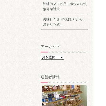
沖縄のママ必見！赤ちゃんの
紫外線対策...
美味しく食べてほしいから。
温もりを感...
アーカイブ
ア
ー
カ
イ
運営者情報
ブ