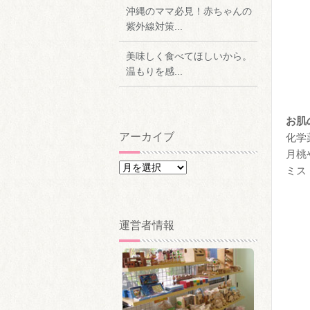
沖縄のママ必見！赤ちゃんの
紫外線対策...
美味しく食べてほしいから。
温もりを感...
お肌
アーカイブ
化学
月桃
ア
ミス
ー
カ
イ
運営者情報
ブ