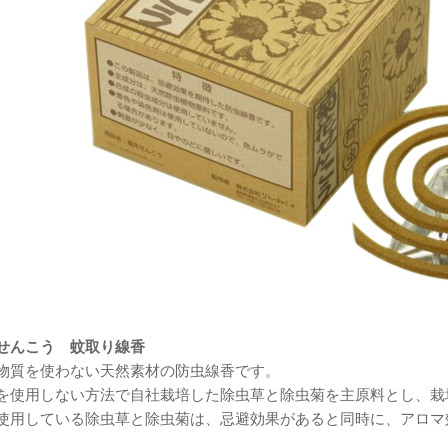
せんこう 蚊取り線香
物質を使わない天然素材の防虫線香です。
を使用しない方法で自社栽培した除虫草と除虫菊を主原料とし、栽
使用している除虫草と除虫菊は、忌避効果があると同時に、アロマ