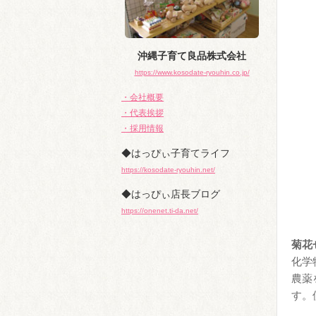
沖縄子育て良品株式会社
https://www.kosodate-ryouhin.co.jp/
・会社概要
・代表挨拶
・採用情報
◆はっぴぃ子育てライフ
https://kosodate-ryouhin.net/
◆はっぴぃ店長ブログ
https://onenet.ti-da.net/
菊花
化学
農薬
す。