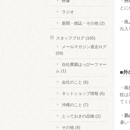
・
外
映像
とに
ラジオ
・
出
新聞・雑誌・その他
(2)
出入
スタッフブログ
(165)
メールマガジン過去ログ
(59)
自社農園はっぴーファー
ム
(1)
■外
会社のこと
(6)
・
出
ネットショップ情報
(6)
蚊は
てく
沖縄のこと
(7)
・肌
とっておきの品物
(2)
暑い
その他
(8)