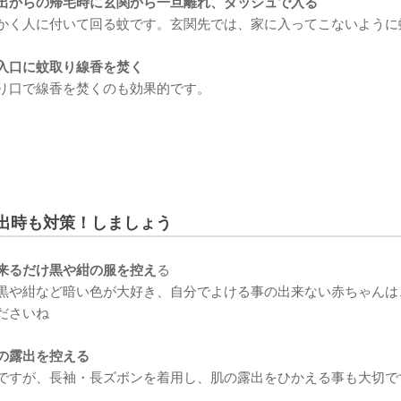
出からの帰宅時に玄関から一旦離れ、ダッシュで入る
かく人に付いて回る蚊です。玄関先では、家に入ってこないように
入口に蚊取り線香を焚く
り口で線香を焚くのも効果的です。
出時も対策！しましょう
来るだけ黒や紺の服を控え
る
黒や紺など暗い色が大好き、自分でよける事の出来ない赤ちゃんは
ださいね
の露出を控える
ですが、長袖・長ズボンを着用し、肌の露出をひかえる事も大切で