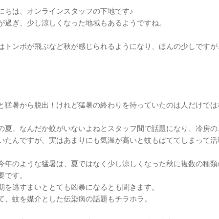
にちは、オンラインスタッフの下地です♪
が過ぎ、少し涼しくなった地域もあるようですね。
はトンボが飛ぶなど秋が感じられるようになり、ほんの少しですが
と猛暑から脱出！けれど猛暑の終わりを待っていたのは人だけでは
の夏、なんだか蚊がいないよねとスタッフ間で話題になり、冷房の
いたんですが、実はあまりにも気温が高いと蚊もばててしまって活
今年のような猛暑は、夏ではなく少し涼しくなった秋に複数の種類
要です。
期を逃すまいととても凶暴になるとも聞きます。
て、蚊を媒介とした伝染病の話題もチラホラ。