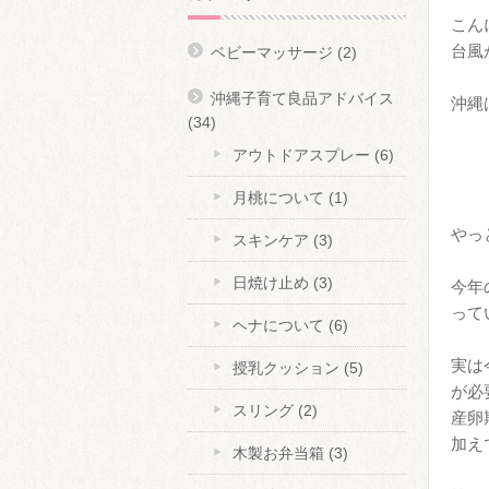
こん
台風
ベビーマッサージ
(2)
沖縄子育て良品アドバイス
沖縄
(34)
アウトドアスプレー
(6)
月桃について
(1)
やっ
スキンケア
(3)
日焼け止め
(3)
今年
って
ヘナについて
(6)
実は
授乳クッション
(5)
が必
スリング
(2)
産卵
加え
木製お弁当箱
(3)