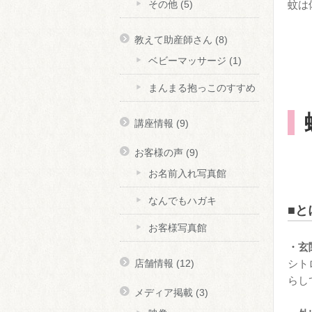
蚊は
その他
(5)
教えて助産師さん
(8)
ベビーマッサージ
(1)
まんまる抱っこのすすめ
講座情報
(9)
お客様の声
(9)
お名前入れ写真館
なんでもハガキ
■と
お客様写真館
・玄
シト
店舗情報
(12)
らし
メディア掲載
(3)