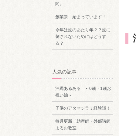
間。
創業祭 始まっています！
今年は蚊のあたり年？？蚊に
刺されないためにはどうす
る？
人気の記事
沖縄あるある ～0歳・1歳お
祝い編～
子供のアタマジラミ経験談！
毎月更新「助産師・外部講師
よるお教室...