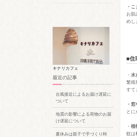
・こ
お肌
めし
■住
キナリカフェ
・
水
最近の記事
繁殖
すて
台風接近によるお届け遅延に
ついて
・窓
とに
地震の影響による荷物のお届
け遅延について
・
植
蚊は
夏休みは親子で手づくり時