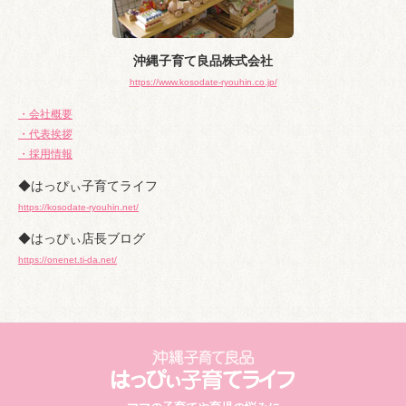
沖縄子育て良品株式会社
https://www.kosodate-ryouhin.co.jp/
・会社概要
・代表挨拶
・採用情報
◆はっぴぃ子育てライフ
https://kosodate-ryouhin.net/
◆はっぴぃ店長ブログ
https://onenet.ti-da.net/