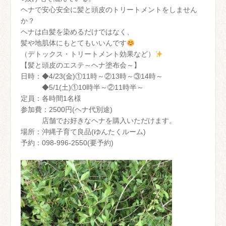
ヘナで安心安全に髪と頭皮のトリートメントをしません
か？
ヘナは白髪を染めるだけではなく、
髪や地肌体にもとてもいいんです
（デトックス・トリートメント効果など）
【髪と頭皮のエステ～ヘナ塗布会～】
日時：◆4/23(金)①11時～②13時～③14時～
◆5/1(土)①10時半～②11時半～
定員：各時間1名様
参加費：2500円(ヘナ代別途)
店舗でお好きなヘナを購入いただけます。
場所：沖縄子育て良品(ゆんたくルーム)
予約：098-996-2550(要予約)