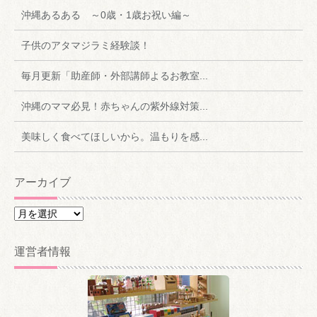
沖縄あるある ～0歳・1歳お祝い編～
子供のアタマジラミ経験談！
毎月更新「助産師・外部講師よるお教室...
沖縄のママ必見！赤ちゃんの紫外線対策...
美味しく食べてほしいから。温もりを感...
アーカイブ
ア
ー
カ
運営者情報
イ
ブ