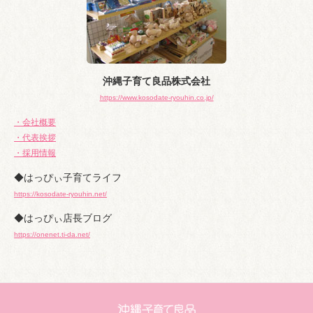
沖縄子育て良品株式会社
https://www.kosodate-ryouhin.co.jp/
・会社概要
・代表挨拶
・採用情報
◆はっぴぃ子育てライフ
https://kosodate-ryouhin.net/
◆はっぴぃ店長ブログ
https://onenet.ti-da.net/