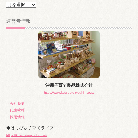
ア
ー
カ
運営者情報
イ
ブ
沖縄子育て良品株式会社
https://www.kosodate-ryouhin.co.jp/
・会社概要
・代表挨拶
・採用情報
◆はっぴぃ子育てライフ
https://kosodate-ryouhin.net/