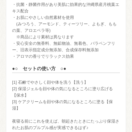
・抗菌・静菌作用があり美肌に効果的な沖縄県産月桃葉エ
キス配合
・お肌にやさしい自然素材を使用
(みつろう、アーモンド、ティーツリー、よもぎ、もも
の葉、アロエベラ等)
※商品により素材は異なります
・安心安全の無香料、無鉱物油、無着色、パラベンフリ
ー、旧表示指定成分無添加、合成保存料無添加
・アロマの香りでリラックス効果
●○ セットの使い方 ○●
[1] 石鹸でやさしく顔や体を洗う【洗う】
[2] 保湿ジェルを顔や体の気になるところに塗り広げる
【保水】
[3] ケアクリームを顔や体の気になるところに塗る【保
湿】
夜寝る前にこれを使えば、朝起きたときにたっぷり保湿さ
れたお肌のプルプル感が実感できるはず♪