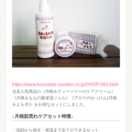
https://www.kosodate-ryouhin.co.jp/SHOP/383.html
当店人気商品の《月桃＆ティーツリーのケアクリーム》
《月桃＆ももの葉保湿ジェル》《アロマのせっけん(月桃
＆よもぎ)》をお得なセットにしました。
↓月桃肌荒れケアセット特徴↓
・洗顔から保水・保湿まで全てができるセット