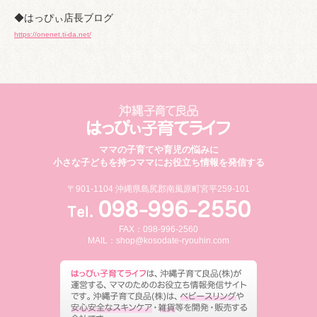
◆はっぴぃ店長ブログ
https://onenet.ti-da.net/
ママの子育てや育児の悩みに
小さな子どもを持つママにお役立ち情報を発信する
〒901-1104 沖縄県島尻郡南風原町宮平259-101
FAX：098-996-2560
MAIL：
shop@kosodate-ryouhin.com