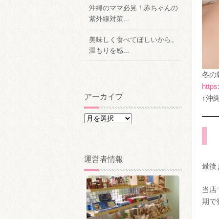
沖縄のママ必見！赤ちゃんの
紫外線対策...
美味しく食べてほしいから。
温もりを感...
冬の
https
アーカイブ
↑沖
ア
ー
カ
イ
運営者情報
ブ
最後
当店
期で