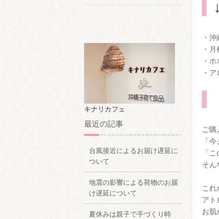
・沖
・月
・ホ
・ア
キナリカフェ
最近の記事
ご購
「今
台風接近によるお届け遅延に
「こ
ついて
そん
地震の影響による荷物のお届
これ
け遅延について
アト
お肌
夏休みは親子で手づくり時