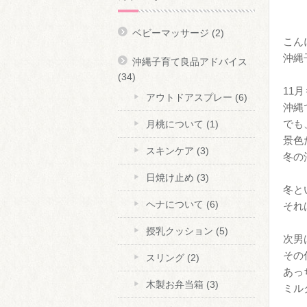
ベビーマッサージ
(2)
こん
沖縄
沖縄子育て良品アドバイス
(34)
11
アウトドアスプレー
(6)
沖縄
でも
月桃について
(1)
景色
スキンケア
(3)
冬の
日焼け止め
(3)
冬と
ヘナについて
(6)
それ
授乳クッション
(5)
次男
その
スリング
(2)
あっ
木製お弁当箱
(3)
ミル