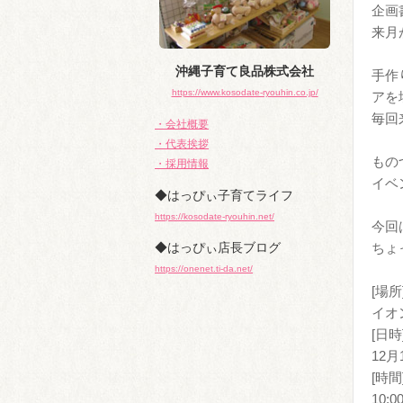
企画
来月
沖縄子育て良品株式会社
手作
https://www.kosodate-ryouhin.co.jp/
アを
毎回
・会社概要
・代表挨拶
もの
・採用情報
イベ
◆はっぴぃ子育てライフ
https://kosodate-ryouhin.net/
今回
◆はっぴぃ店長ブログ
ちょ
https://onenet.ti-da.net/
[場所
イオ
[日時
12月
[時間
10:0