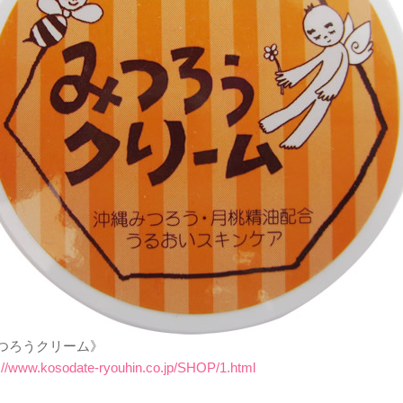
つろうクリーム》
://www.kosodate-ryouhin.co.jp/SHOP/1.html