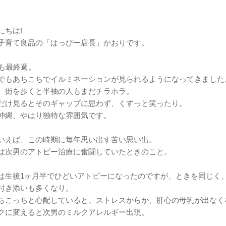
にちは!
子育て良品の「はっぴー店長」かおりです。
月も最終週。
でもあちこちでイルミネーションが見られるようになってきました
、街を歩くと半袖の人もまだチラホラ。
だけ見るとそのギャップに思わず、くすっと笑ったり。
沖縄、やはり独特な雰囲気です。
いえば、この時期に毎年思い出す苦い思い出。
は次男のアトピー治療に奮闘していたときのこと。
は生後1ヶ月半でひどいアトピーになったのですが、ときを同じく
付き添いも多くなり。
ちこっちと心配していると、ストレスからか、肝心の母乳が出なく
クに変えると次男のミルクアレルギー出現。