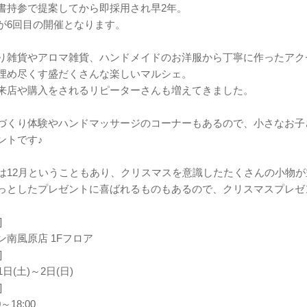
書持参で提案してから即採用され早2年。
が6回目の開催となります。
り雑貨やアロマ雑貨、ハンドメイドのお洋服から丁寧に作ったアク
埋め尽くす盛だくさんな楽しいマルシェ。
来店や購入をされるリピーターさんも増えてきました。
づくり体験やハンドマッサージのコーナーもあるので、小さなお子
ントです♪
は12月ということもあり、クリスマスを意識したたくさんの小物が
っとしたプレゼントに喜ばれるものもあるので、クリスマスプレゼ
]
ン南風原店 1Fフロア
]
1日(土)～2日(日)
]
0～18:00