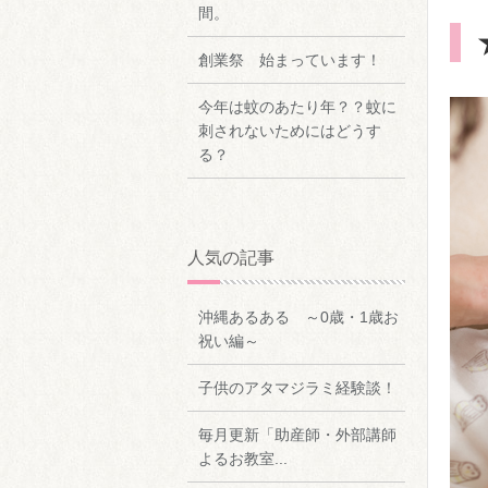
間。
創業祭 始まっています！
今年は蚊のあたり年？？蚊に
刺されないためにはどうす
る？
人気の記事
沖縄あるある ～0歳・1歳お
祝い編～
子供のアタマジラミ経験談！
毎月更新「助産師・外部講師
よるお教室...