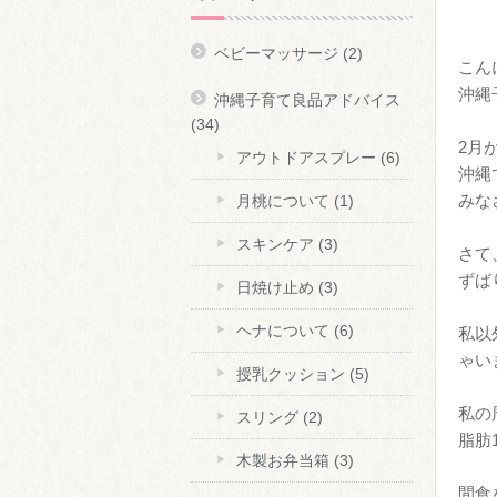
ベビーマッサージ
(2)
こん
沖縄
沖縄子育て良品アドバイス
(34)
2月
アウトドアスプレー
(6)
沖縄
みな
月桃について
(1)
スキンケア
(3)
さて
ずば
日焼け止め
(3)
ヘナについて
(6)
私以
ゃい
授乳クッション
(5)
私の
スリング
(2)
脂肪
木製お弁当箱
(3)
間食