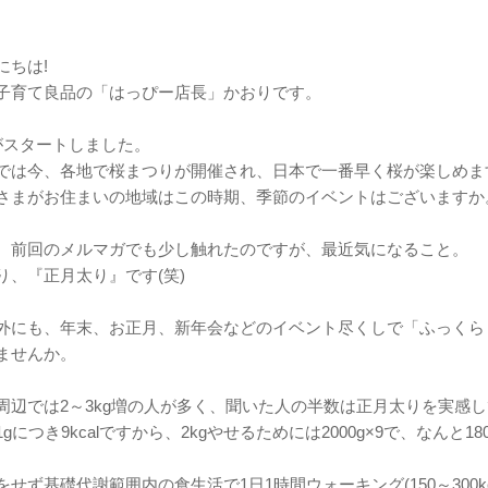
にちは!
子育て良品の「はっぴー店長」かおりです。
がスタートしました。
では今、各地で桜まつりが開催され、日本で一番早く桜が楽しめま
さまがお住まいの地域はこの時期、季節のイベントはございますか
、前回のメルマガでも少し触れたのですが、最近気になること。
り、『正月太り』です(笑)
外にも、年末、お正月、新年会などのイベント尽くしで「ふっくら
ませんか。
周辺では2～3kg増の人が多く、聞いた人の半数は正月太りを実感
1gにつき9kcalですから、2kgやせるためには2000g×9で、なんと1
をせず基礎代謝範囲内の食生活で1日1時間ウォーキング(150～300k