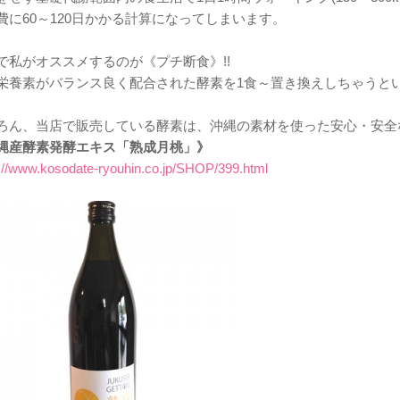
費に60～120日かかる計算になってしまいます。
で私がオススメするのが《プチ断食》!!
栄養素がバランス良く配合された酵素を1食～置き換えしちゃうと
ろん、当店で販売している酵素は、沖縄の素材を使った安心・安全
縄産酵素発酵エキス「熟成月桃」》
://www.kosodate-ryouhin.co.jp/SHOP/399.html