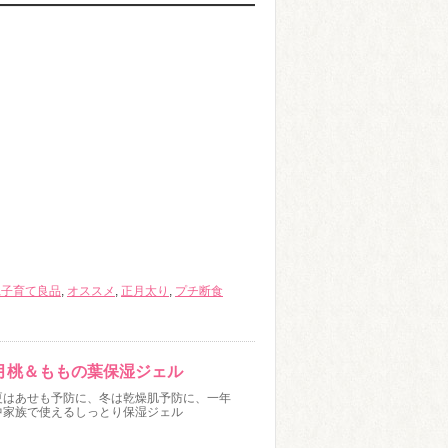
縄子育て良品
,
オススメ
,
正月太り
,
プチ断食
月桃＆ももの葉保湿ジェル
夏はあせも予防に、冬は乾燥肌予防に、一年
中家族で使えるしっとり保湿ジェル