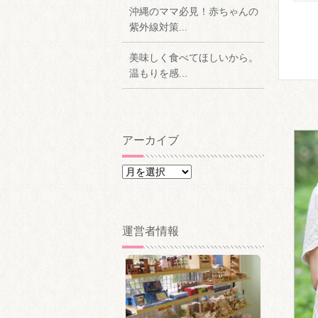
沖縄のママ必見！赤ちゃんの
紫外線対策...
美味しく食べてほしいから。
温もりを感...
アーカイブ
ア
ー
カ
イ
運営者情報
ブ