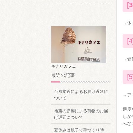
[
→体
[
→健
キナリカフェ
最近の記事
[
台風接近によるお届け遅延に
→ア
ついて
適度
地震の影響による荷物のお届
しか
け遅延について
みな
夏休みは親子で手づくり時