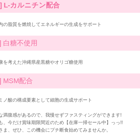
3] L-カルニチン配合
内の脂質を燃焼してエネルギーの生成をサポート
4] 白糖不使用
康を考えた沖縄県産黒糖やオリゴ糖使用
5] MSM配合
ミノ酸の構成要素として細胞の生成サポート
な満腹感があるので、我慢せずファスティングができます!
も、今だけ賞味期限間近のため【在庫一掃セール中】っっ!!
さま、ぜひ、この機会にプチ断食始めてみませんか。