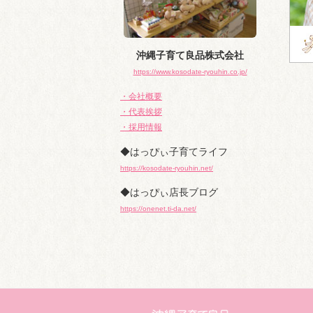
沖縄子育て良品株式会社
https://www.kosodate-ryouhin.co.jp/
・会社概要
・代表挨拶
・採用情報
◆はっぴぃ子育てライフ
https://kosodate-ryouhin.net/
◆はっぴぃ店長ブログ
https://onenet.ti-da.net/