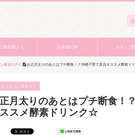
て助産師さん
お客様の声
メディア
ン過去ログ
/
お正月太りのあとはプチ断食！？沖縄子育て良品オススメ酵素ド
ールマガジン過去ログ
正月太りのあとはプチ断食！
ススメ酵素ドリンク☆