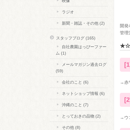
映像
ラジオ
新聞・雑誌・その他
(2)
開発
管理
スタッフブログ
(165)
★☆
自社農園はっぴーファー
ム
(1)
[
メールマガジン過去ログ
(59)
→赤
会社のこと
(6)
ネットショップ情報
(6)
[
沖縄のこと
(7)
とっておきの品物
(2)
→ウ
その他
(8)