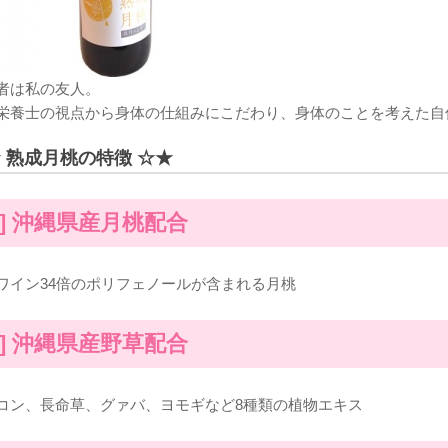
者は私の友人。
栄養士の視点から身体の仕組みにこだわり、身体のことを考えた自
 熟成月桃の特徴 ☆★
1] 沖縄県産月桃配合
ワイン34倍のポリフェノールが含まれる月桃
2] 沖縄県産野草配合
コン、長命草、グァバ、ヨモギなど8種類の植物エキス