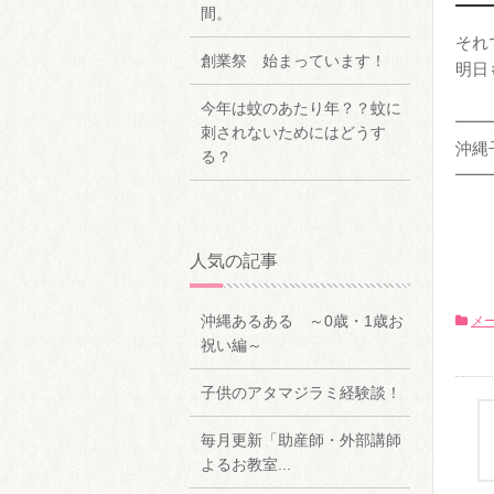
間。
それ
創業祭 始まっています！
明日
今年は蚊のあたり年？？蚊に
━━
刺されないためにはどうす
沖縄
る？
━━
人気の記事
沖縄あるある ～0歳・1歳お
メ
祝い編～
子供のアタマジラミ経験談！
毎月更新「助産師・外部講師
よるお教室...