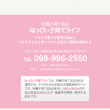
ママの子育てや育児の悩みに
小さな子どもを持つママにお役立ち情報を発信する
〒901-1104 沖縄県島尻郡南風原町宮平259-101
FAX：098-996-2560
MAIL：
shop@kosodate-ryouhin.com