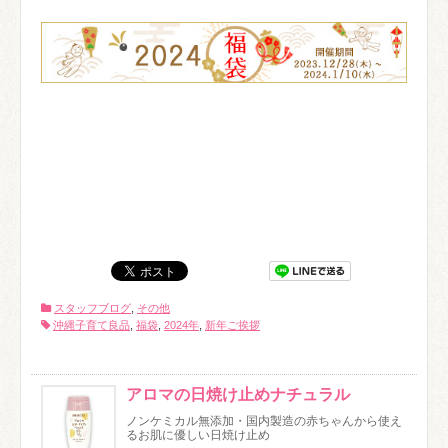
スタッフブログ
,
その他
沖縄子育て良品
,
福袋
,
2024年
,
新年ご挨拶
アロマの日焼け止めナチュラル
ノンケミカル無添加・国内製造の赤ちゃんから使え
るお肌に優しい日焼け止め