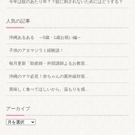
今年は蚊のあたり年？？蚊に刺されないためにはどうする？
人気の記事
沖縄あるある ～0歳・1歳お祝い編～
子供のアタマジラミ経験談！
毎月更新「助産師・外部講師よるお教室...
沖縄のママ必見！赤ちゃんの紫外線対策...
美味しく食べてほしいから。温もりを感...
アーカイブ
ア
ー
カ