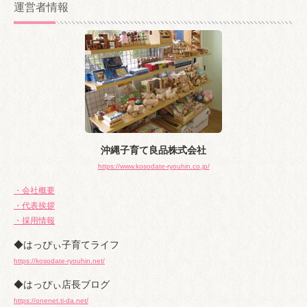
運営者情報
イ
ブ
沖縄子育て良品株式会社
https://www.kosodate-ryouhin.co.jp/
・会社概要
・代表挨拶
・採用情報
◆はっぴぃ子育てライフ
https://kosodate-ryouhin.net/
◆はっぴぃ店長ブログ
https://onenet.ti-da.net/