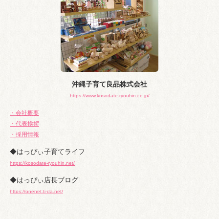
沖縄子育て良品株式会社
https://www.kosodate-ryouhin.co.jp/
・会社概要
・代表挨拶
・採用情報
◆はっぴぃ子育てライフ
https://kosodate-ryouhin.net/
◆はっぴぃ店長ブログ
https://onenet.ti-da.net/