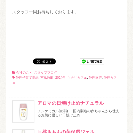
スタッフ一同お待ちしております。
会社のこと
,
スタッフブログ
沖縄子育て良品
,
南風原町
,
2024年
,
キナリカフェ
,
沖縄旅行
,
沖縄カフ
ェ
アロマの日焼け止めナチュラル
ノンケミカル無添加・国内製造の赤ちゃんから使え
るお肌に優しい日焼け止め
月桃＆ももの葉保湿ジェル