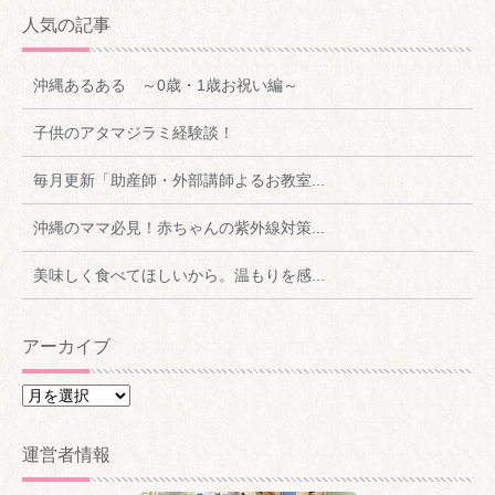
人気の記事
沖縄あるある ～0歳・1歳お祝い編～
子供のアタマジラミ経験談！
毎月更新「助産師・外部講師よるお教室...
沖縄のママ必見！赤ちゃんの紫外線対策...
美味しく食べてほしいから。温もりを感...
アーカイブ
ア
ー
カ
運営者情報
イ
ブ