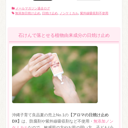
メールマガジン過去ログ
無添加日焼け止め
,
日焼け止め
,
ノンケミカル
,
紫外線吸収剤不使用
石けんで落とせる植物由来成分の日焼け止め
沖縄子育て良品夏の売上No.1の
【アロマの日焼け止め
DX】
は、防腐剤や紫外線吸収剤など不使用・
無添加ノン
ケミカル
なので、敏感肌の方やお肌の弱い方、子ども(小