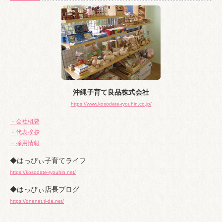
ブ
沖縄子育て良品株式会社
https://www.kosodate-ryouhin.co.jp/
・会社概要
・代表挨拶
・採用情報
◆はっぴぃ子育てライフ
https://kosodate-ryouhin.net/
◆はっぴぃ店長ブログ
https://onenet.ti-da.net/