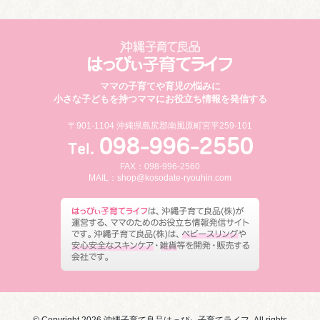
ママの子育てや育児の悩みに
小さな子どもを持つママにお役立ち情報を発信する
〒901-1104 沖縄県島尻郡南風原町宮平259-101
FAX：098-996-2560
MAIL：
shop@kosodate-ryouhin.com
© Copyright 2026 沖縄子育て良品はっぴぃ子育てライフ. All rights