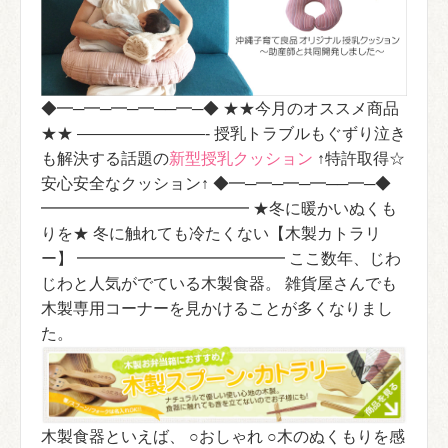
◆━─━─━─━──━─◆ ★★今月のオススメ商品
★★ ————————- 授乳トラブルもぐずり泣き
も解決する話題の
新型授乳クッション
↑特許取得☆
安心安全なクッション↑ ◆━─━─━─━──━─◆
━━━━━━━━━━━━━ ★冬に暖かいぬくも
りを★ 冬に触れても冷たくない【木製カトラリ
ー】 ━━━━━━━━━━━━━ ここ数年、じわ
じわと人気がでている木製食器。 雑貨屋さんでも
木製専用コーナーを見かけることが多くなりまし
た。
木製食器といえば、 ○おしゃれ ○木のぬくもりを感