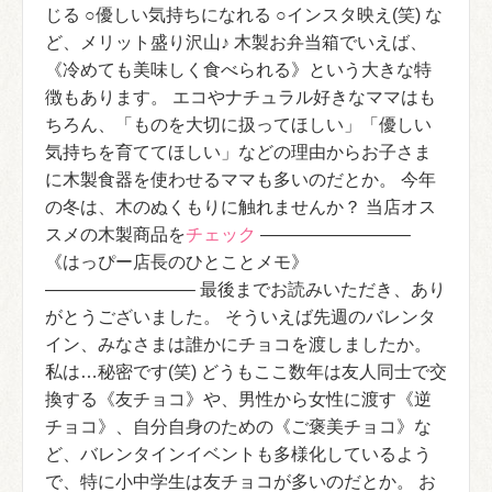
じる ○優しい気持ちになれる ○インスタ映え(笑) な
ど、メリット盛り沢山♪ 木製お弁当箱でいえば、
《冷めても美味しく食べられる》という大きな特
徴もあります。 エコやナチュラル好きなママはも
ちろん、「ものを大切に扱ってほしい」「優しい
気持ちを育ててほしい」などの理由からお子さま
に木製食器を使わせるママも多いのだとか。 今年
の冬は、木のぬくもりに触れませんか？ 当店オス
スメの木製商品を
チェック
————————–
《はっぴー店長のひとことメモ》
————————– 最後までお読みいただき、あり
がとうございました。 そういえば先週のバレンタ
イン、みなさまは誰かにチョコを渡しましたか。
私は…秘密です(笑) どうもここ数年は友人同士で交
換する《友チョコ》や、男性から女性に渡す《逆
チョコ》、自分自身のための《ご褒美チョコ》な
ど、バレンタインイベントも多様化しているよう
で、特に小中学生は友チョコが多いのだとか。 お