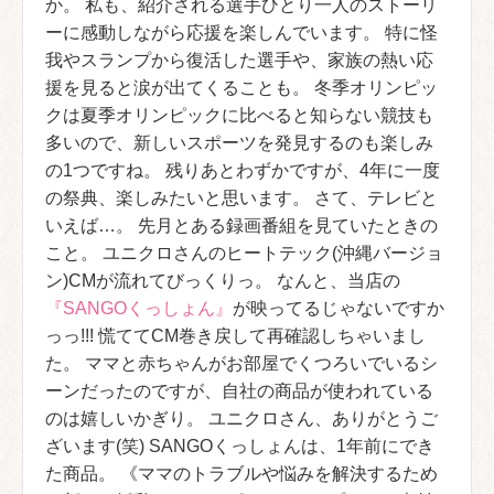
か。 私も、紹介される選手ひとり一人のストーリ
ーに感動しながら応援を楽しんでいます。 特に怪
我やスランプから復活した選手や、家族の熱い応
援を見ると涙が出てくることも。 冬季オリンピッ
クは夏季オリンピックに比べると知らない競技も
多いので、新しいスポーツを発見するのも楽しみ
の1つですね。 残りあとわずかですが、4年に一度
の祭典、楽しみたいと思います。 さて、テレビと
いえば…。 先月とある録画番組を見ていたときの
こと。 ユニクロさんのヒートテック(沖縄バージョ
ン)CMが流れてびっくりっ。 なんと、当店の
『SANGOくっしょん』
が映ってるじゃないですか
っっ!!! 慌ててCM巻き戻して再確認しちゃいまし
た。 ママと赤ちゃんがお部屋でくつろいでいるシ
ーンだったのですが、自社の商品が使われている
のは嬉しいかぎり。 ユニクロさん、ありがとうご
ざいます(笑) SANGOくっしょんは、1年前にでき
た商品。 《ママのトラブルや悩みを解決するため