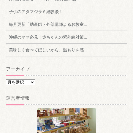
子供のアタマジラミ経験談！
毎月更新「助産師・外部講師よるお教室...
沖縄のママ必見！赤ちゃんの紫外線対策...
美味しく食べてほしいから。温もりを感...
アーカイブ
ア
ー
カ
運営者情報
イ
ブ