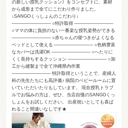
の新しい授乳クッション》をコンセプトに、素材
から成形まで全てにこだわり作りました。
↓SANGOくっしょんのこだわり↓
————————– ○特許取得 ————————–
○ママの体に負担のない一番楽な授乳姿勢ができる
————————– ○赤ちゃんの寝つきがよくなる
ベッドとして使える ————————– ○色柄豊富
なカバーは洗濯OK ————————– ○へたりに
くく長持ちするクッション ————————– ○加
工から縫製まで全て沖縄県内作業
————————– 特許取得ということで、産婦人
科の先生たちにも高評価♪ 病院のベビールームに置
いていただいたりもしています。 現在授乳トラブ
ルでお悩みの方は、ぜひ、当店自慢のSANGOくっ
しょんをお試しください。 出産祝いとしても喜ば
れること間違いなしです★