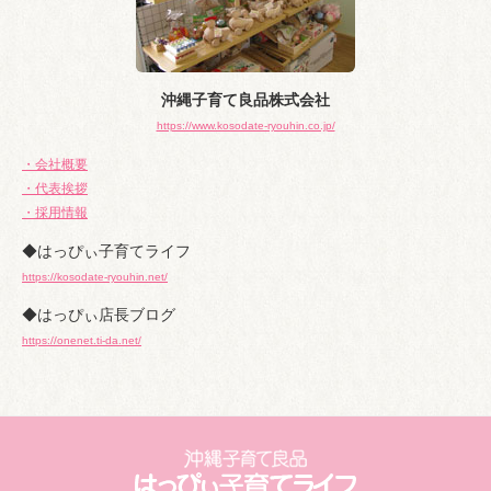
沖縄子育て良品株式会社
https://www.kosodate-ryouhin.co.jp/
・会社概要
・代表挨拶
・採用情報
◆はっぴぃ子育てライフ
https://kosodate-ryouhin.net/
◆はっぴぃ店長ブログ
https://onenet.ti-da.net/