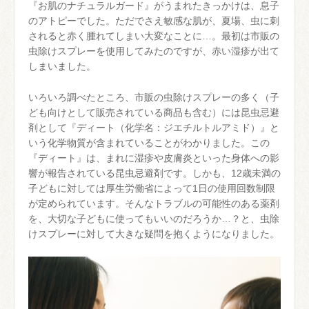
『お肌のナチュラルガード』がうまれたきっかけは、息子
のアトピーでした。ただでさえ敏感な肌が、夏場、虫に刺
されると赤く腫れてしまい大変なことに…。最初は市販の
虫除けスプレーを使用してみたのですが、赤い湿疹が出て
しまいました。
いろいろ調べたところ、市販の虫除けスプレーの多く（子
ども向けとして販売されている商品も含む）には昆虫忌避
剤として『ディート（化学名：ジエチルトルアミド）』と
いう化学物質が含まれていることがわかりました。この
『ディート』は、まれに湿疹や皮膚炎といった身体への影
響が報告されている昆虫忌避剤です。しかも、12歳未満の
子どもに対しては厚生労働省によって1日の使用回数制限
が定められています。そんなトラブルの可能性のある薬剤
を、大切な子どもに使ってもいいのだろうか…？と、虫除
けスプレーに対して大きな疑問を抱くようになりました。