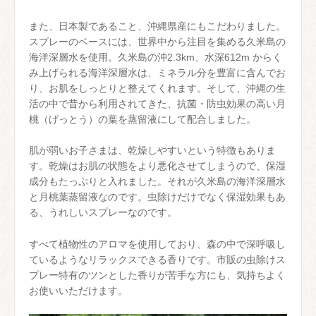
また、日本製であること、沖縄県産にもこだわりました。
スプレーのベースには、世界中から注目を集める久米島の
海洋深層水を使用。久米島の沖2.3km、水深612m からく
み上げられる海洋深層水は、ミネラル分を豊富に含んでお
り、お肌をしっとりと整えてくれます。そして、沖縄の生
活の中で昔から利用されてきた、抗菌・防虫効果の高い月
桃（げっとう）の葉を蒸留液にして配合しました。
肌が弱いお子さまは、乾燥しやすいという特徴もありま
す。乾燥はお肌の状態をより悪化させてしまうので、保湿
成分もたっぷりと入れました。それが久米島の海洋深層水
と月桃葉蒸留液なのです。虫除けだけでなく保湿効果もあ
る、うれしいスプレーなのです。
すべて植物性のアロマを使用しており、森の中で深呼吸し
ているようなリラックスできる香りです。市販の虫除けス
プレー特有のツンとした香りが苦手な方にも、気持ちよく
お使いいただけます。