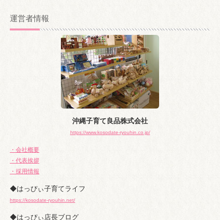
ー
カ
運営者情報
イ
ブ
沖縄子育て良品株式会社
https://www.kosodate-ryouhin.co.jp/
・会社概要
・代表挨拶
・採用情報
◆はっぴぃ子育てライフ
https://kosodate-ryouhin.net/
◆はっぴぃ店長ブログ