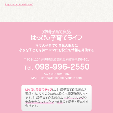
https://onenet.ti-da.net/
ママの子育てや育児の悩みに
小さな子どもを持つママにお役立ち情報を発信する
〒901-1104 沖縄県島尻郡南風原町宮平259-101
FAX：098-996-2560
MAIL：
shop@kosodate-ryouhin.com