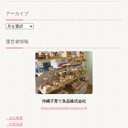
アーカイブ
ア
ー
カ
運営者情報
イ
ブ
沖縄子育て良品株式会社
https://www.kosodate-ryouhin.co.jp/
・会社概要
・代表挨拶