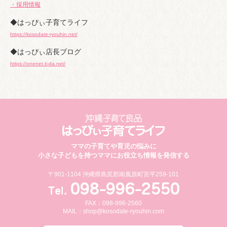
・採用情報
◆はっぴぃ子育てライフ
https://kosodate-ryouhin.net/
◆はっぴぃ店長ブログ
https://onenet.ti-da.net/
ママの子育てや育児の悩みに
小さな子どもを持つママにお役立ち情報を発信する
〒901-1104 沖縄県島尻郡南風原町宮平259-101
FAX：098-996-2560
MAIL：
shop@kosodate-ryouhin.com