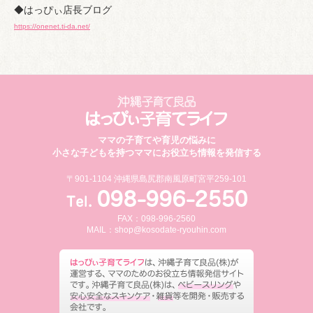
◆はっぴぃ店長ブログ
https://onenet.ti-da.net/
ママの子育てや育児の悩みに
小さな子どもを持つママにお役立ち情報を発信する
〒901-1104 沖縄県島尻郡南風原町宮平259-101
FAX：098-996-2560
MAIL：
shop@kosodate-ryouhin.com