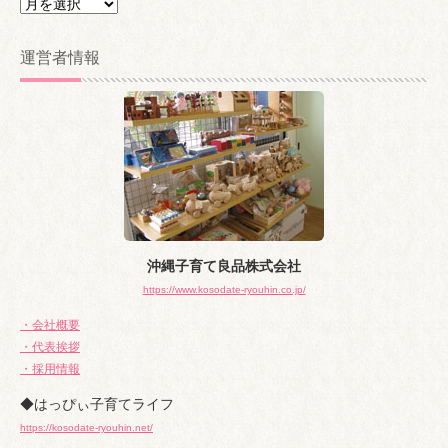
ア
ー
カ
運営者情報
イ
ブ
沖縄子育て良品株式会社
https://www.kosodate-ryouhin.co.jp/
・会社概要
・代表挨拶
・採用情報
◆はっぴぃ子育てライフ
https://kosodate-ryouhin.net/