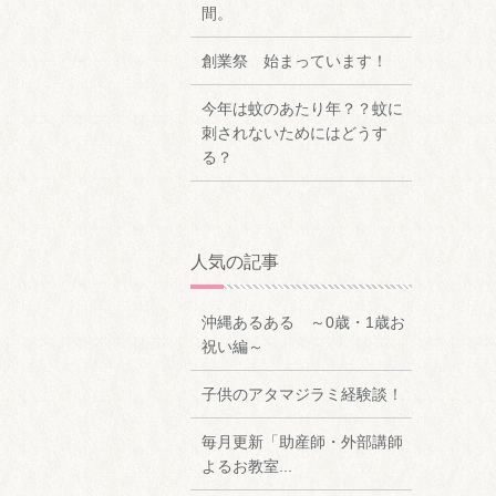
間。
創業祭 始まっています！
今年は蚊のあたり年？？蚊に
刺されないためにはどうす
る？
人気の記事
沖縄あるある ～0歳・1歳お
祝い編～
子供のアタマジラミ経験談！
毎月更新「助産師・外部講師
よるお教室...