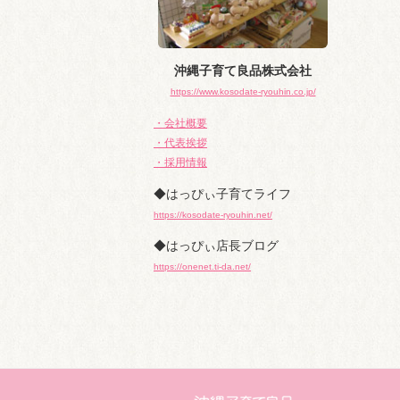
沖縄子育て良品株式会社
https://www.kosodate-ryouhin.co.jp/
・会社概要
・代表挨拶
・採用情報
◆はっぴぃ子育てライフ
https://kosodate-ryouhin.net/
◆はっぴぃ店長ブログ
https://onenet.ti-da.net/