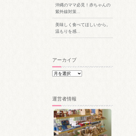
沖縄のママ必見！赤ちゃんの
紫外線対策...
美味しく食べてほしいから。
温もりを感...
アーカイブ
ア
ー
カ
イ
運営者情報
ブ