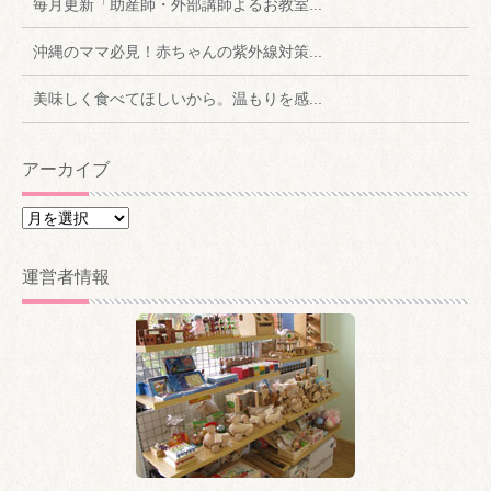
毎月更新「助産師・外部講師よるお教室...
沖縄のママ必見！赤ちゃんの紫外線対策...
美味しく食べてほしいから。温もりを感...
アーカイブ
ア
ー
カ
運営者情報
イ
ブ