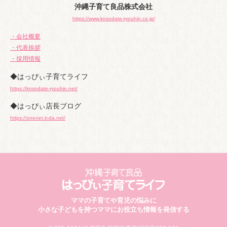
沖縄子育て良品株式会社
https://www.kosodate-ryouhin.co.jp/
・会社概要
・代表挨拶
・採用情報
◆はっぴぃ子育てライフ
https://kosodate-ryouhin.net/
◆はっぴぃ店長ブログ
https://onenet.ti-da.net/
ママの子育てや育児の悩みに
小さな子どもを持つママにお役立ち情報を発信する