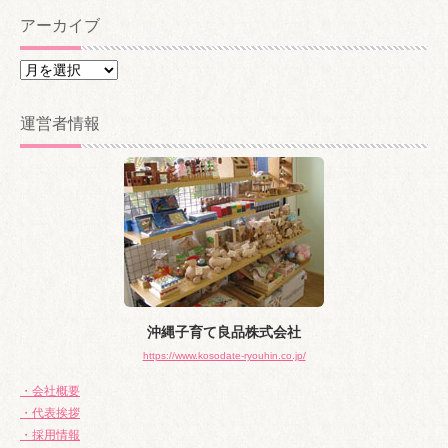
アーカイブ
ア
ー
カ
運営者情報
イ
ブ
沖縄子育て良品株式会社
https://www.kosodate-ryouhin.co.jp/
・会社概要
・代表挨拶
・採用情報