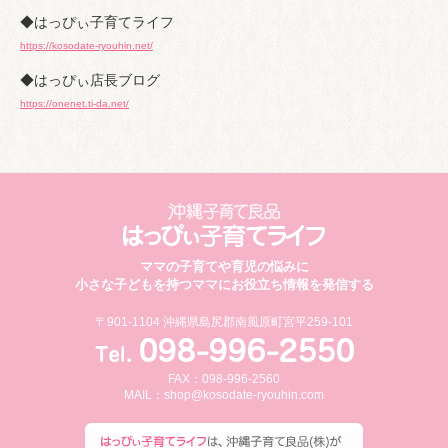
◆はっぴぃ子育てライフ
https://kosodate-ryouhin.net/
◆はっぴぃ店長ブログ
https://onenet.ti-da.net/
ママの子育てや育児の悩みに
小さな子どもを持つママにお役立ち情報を発信する
〒901-1104 沖縄県島尻郡南風原町宮平259-101
FAX：098-996-2560
MAIL：
shop@kosodate-ryouhin.com