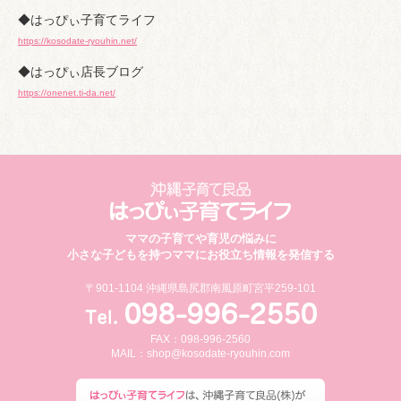
◆はっぴぃ子育てライフ
https://kosodate-ryouhin.net/
◆はっぴぃ店長ブログ
https://onenet.ti-da.net/
ママの子育てや育児の悩みに
小さな子どもを持つママにお役立ち情報を発信する
〒901-1104 沖縄県島尻郡南風原町宮平259-101
FAX：098-996-2560
MAIL：
shop@kosodate-ryouhin.com