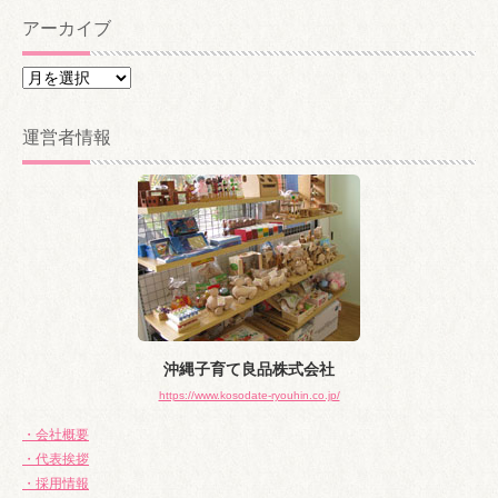
アーカイブ
ア
ー
カ
運営者情報
イ
ブ
沖縄子育て良品株式会社
https://www.kosodate-ryouhin.co.jp/
・会社概要
・代表挨拶
・採用情報