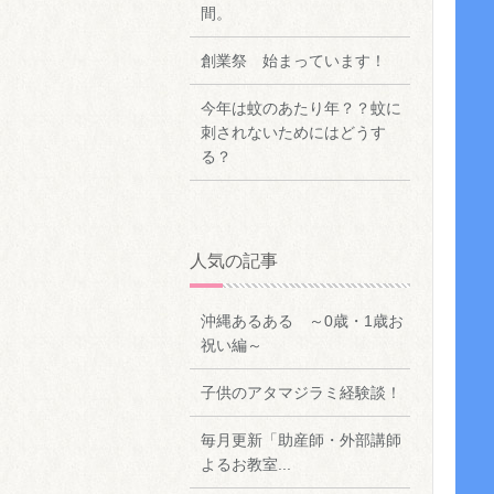
間。
創業祭 始まっています！
今年は蚊のあたり年？？蚊に
刺されないためにはどうす
る？
人気の記事
沖縄あるある ～0歳・1歳お
祝い編～
子供のアタマジラミ経験談！
毎月更新「助産師・外部講師
よるお教室...