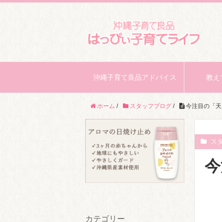
沖縄子育て良品アドバイス
教え
ホーム
/
スタッフブログ
/
今注目の「天
ス
今
カテゴリー