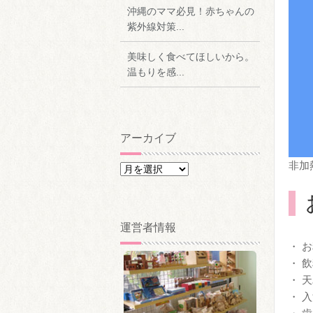
沖縄のママ必見！赤ちゃんの
紫外線対策...
美味しく食べてほしいから。
温もりを感...
アーカイブ
非加
ア
ー
カ
イ
運営者情報
ブ
・ 
・ 
・ 
・ 