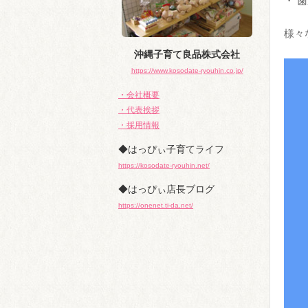
・ 
様々
沖縄子育て良品株式会社
https://www.kosodate-ryouhin.co.jp/
・会社概要
・代表挨拶
・採用情報
◆はっぴぃ子育てライフ
https://kosodate-ryouhin.net/
◆はっぴぃ店長ブログ
https://onenet.ti-da.net/