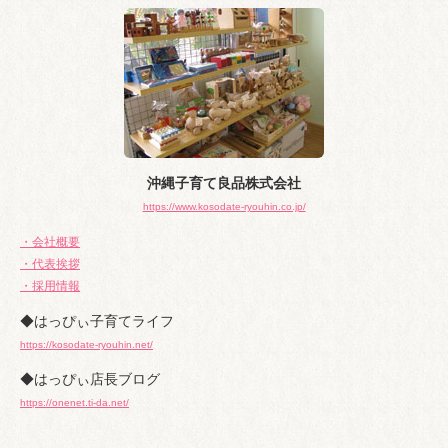
ブ
沖縄子育て良品株式会社
https://www.kosodate-ryouhin.co.jp/
・会社概要
・代表挨拶
・採用情報
◆はっぴぃ子育てライフ
https://kosodate-ryouhin.net/
◆はっぴぃ店長ブログ
https://onenet.ti-da.net/