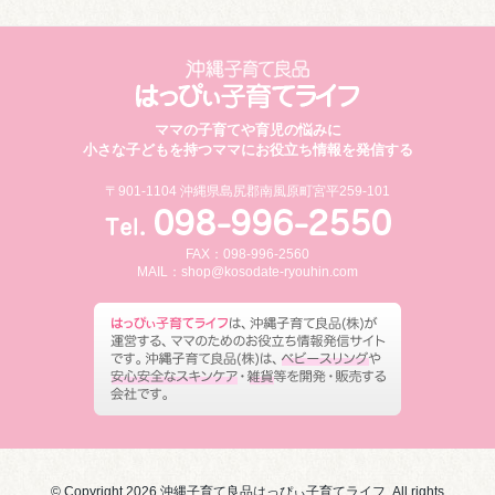
ママの子育てや育児の悩みに
小さな子どもを持つママにお役立ち情報を発信する
〒901-1104 沖縄県島尻郡南風原町宮平259-101
FAX：098-996-2560
MAIL：
shop@kosodate-ryouhin.com
© Copyright 2026 沖縄子育て良品はっぴぃ子育てライフ. All rights