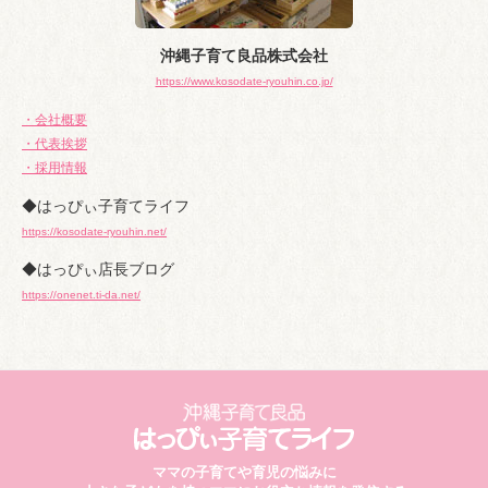
沖縄子育て良品株式会社
https://www.kosodate-ryouhin.co.jp/
・会社概要
・代表挨拶
・採用情報
◆はっぴぃ子育てライフ
https://kosodate-ryouhin.net/
◆はっぴぃ店長ブログ
https://onenet.ti-da.net/
ママの子育てや育児の悩みに