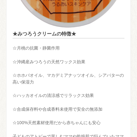
★みつろうクリームの特徴★
☆月桃の抗菌・静菌作用
☆沖縄産みつろうの天然ワックス効果
☆ホホバオイル、マカデミアナッツオイル、シアバターの
高い保湿力
☆ハッカオイルの清涼感でリラックス効果
☆合成保存料や合成香料未使用で安全の無添加
☆100%天然素材使用だから赤ちゃんにも安心
子どものアトピーで苦しむママや乾燥肌で悩んでいたママ