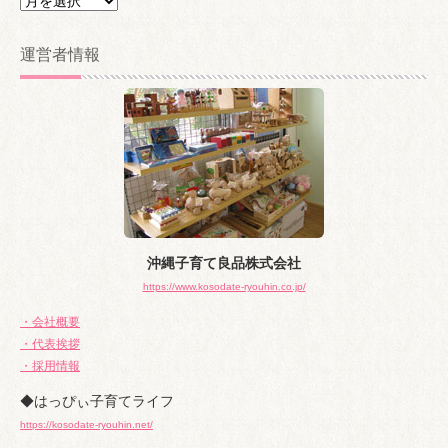
ー
カ
運営者情報
イ
ブ
沖縄子育て良品株式会社
https://www.kosodate-ryouhin.co.jp/
・会社概要
・代表挨拶
・採用情報
◆はっぴぃ子育てライフ
https://kosodate-ryouhin.net/