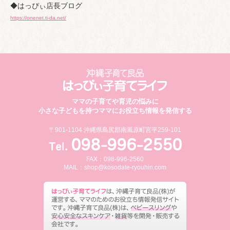
◆はっぴぃ店長ブログ
https://onenet.ti-da.net/
ママの子育てや育児の悩みに
小さな子どもを持つママにお役立ち情報を発信する
〒901-1104 沖縄県島尻郡南風原町宮平259-101
FAX：098-996-2560
MAIL：
shop@kosodate-ryouhin.com