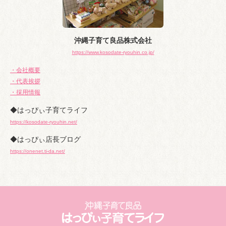
沖縄子育て良品株式会社
https://www.kosodate-ryouhin.co.jp/
・会社概要
・代表挨拶
・採用情報
◆はっぴぃ子育てライフ
https://kosodate-ryouhin.net/
◆はっぴぃ店長ブログ
https://onenet.ti-da.net/