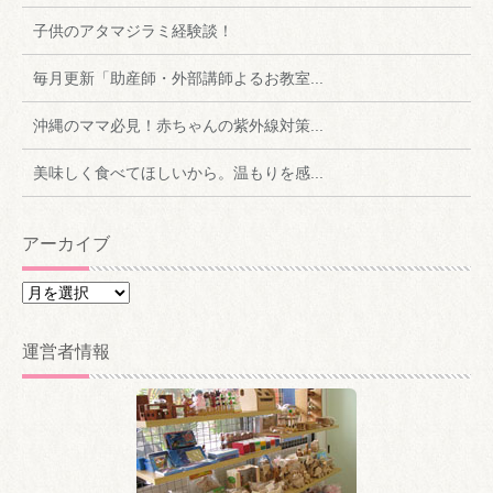
子供のアタマジラミ経験談！
毎月更新「助産師・外部講師よるお教室...
沖縄のママ必見！赤ちゃんの紫外線対策...
美味しく食べてほしいから。温もりを感...
アーカイブ
ア
ー
カ
運営者情報
イ
ブ