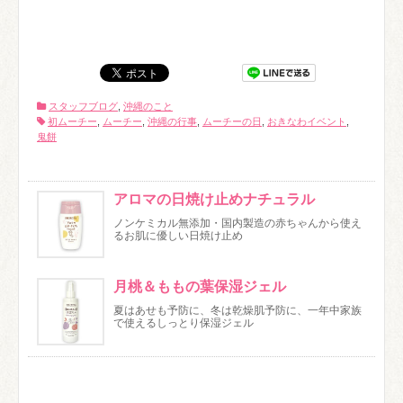
スタッフブログ
,
沖縄のこと
初ムーチー
,
ムーチー
,
沖縄の行事
,
ムーチーの日
,
おきなわイベント
,
鬼餅
アロマの日焼け止めナチュラル
ノンケミカル無添加・国内製造の赤ちゃんから使え
るお肌に優しい日焼け止め
月桃＆ももの葉保湿ジェル
夏はあせも予防に、冬は乾燥肌予防に、一年中家族
で使えるしっとり保湿ジェル