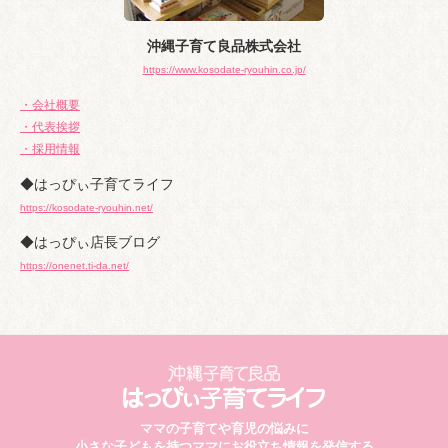
沖縄子育て良品株式会社
https://www.kosodate-ryouhin.co.jp/
・会社概要
・代表挨拶
・採用情報
◆はっぴぃ子育てライフ
https://kosodate-ryouhin.net/
◆はっぴぃ店長ブログ
https://onenet.ti-da.net/
ママの子育てや育児の悩みに
小さな子どもを持つママにお役立ち情報を発信する