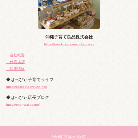
沖縄子育て良品株式会社
https://www.kosodate-ryouhin.co.jp/
・会社概要
・代表挨拶
・採用情報
◆はっぴぃ子育てライフ
https://kosodate-ryouhin.net/
◆はっぴぃ店長ブログ
https://onenet.ti-da.net/