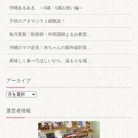
沖縄あるある ～0歳・1歳お祝い編～
子供のアタマジラミ経験談！
毎月更新「助産師・外部講師よるお教室...
沖縄のママ必見！赤ちゃんの紫外線対策...
美味しく食べてほしいから。温もりを感...
アーカイブ
ア
ー
カ
運営者情報
イ
ブ