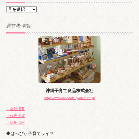
ア
ー
カ
運営者情報
イ
ブ
沖縄子育て良品株式会社
https://www.kosodate-ryouhin.co.jp/
・会社概要
・代表挨拶
・採用情報
◆はっぴぃ子育てライフ