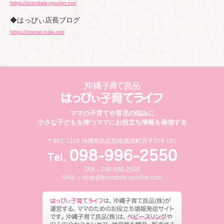
https://kosodate-ryouhin.net/
◆はっぴぃ店長ブログ
https://onenet.ti-da.net/
ママの子育てや育児の悩みに
小さな子どもを持つママにお役立ち情報を発信する
〒901-1104 沖縄県島尻郡南風原町宮平259-101
FAX：098-996-2560
MAIL：
shop@kosodate-ryouhin.com