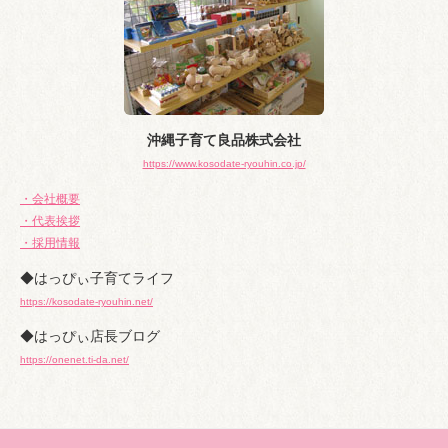
沖縄子育て良品株式会社
https://www.kosodate-ryouhin.co.jp/
・会社概要
・代表挨拶
・採用情報
◆はっぴぃ子育てライフ
https://kosodate-ryouhin.net/
◆はっぴぃ店長ブログ
https://onenet.ti-da.net/