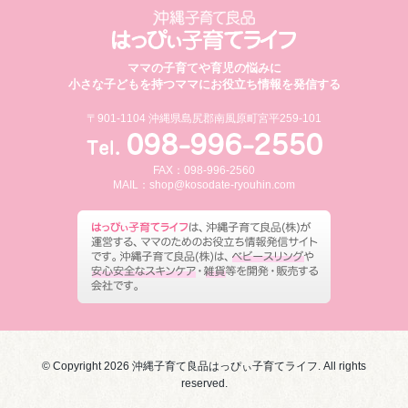
ママの子育てや育児の悩みに
小さな子どもを持つママにお役立ち情報を発信する
〒901-1104 沖縄県島尻郡南風原町宮平259-101
FAX：098-996-2560
MAIL：
shop@kosodate-ryouhin.com
© Copyright 2026 沖縄子育て良品はっぴぃ子育てライフ. All rights
reserved.