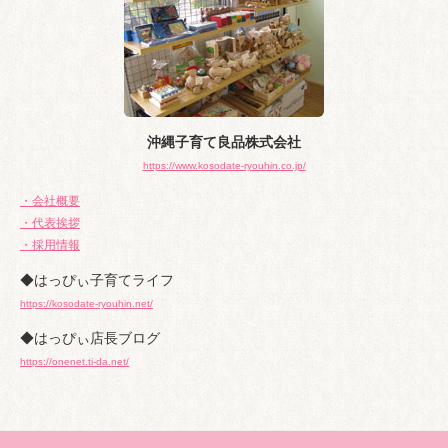
沖縄子育て良品株式会社
https://www.kosodate-ryouhin.co.jp/
・会社概要
・代表挨拶
・採用情報
◆はっぴぃ子育てライフ
https://kosodate-ryouhin.net/
◆はっぴぃ店長ブログ
https://onenet.ti-da.net/