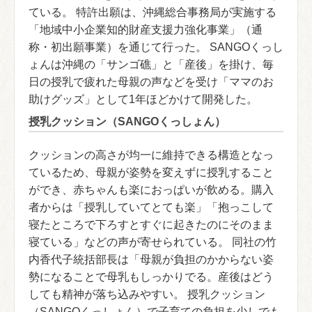
ている。 特許出願は、沖縄総合事務局が実施する
「地域中小企業知的財産支援力強化事業」（通
称・初出願事業）を通じて行った。 SANGOくっし
ょんは沖縄の「サンゴ礁」と「産後」を掛け、毎
日の授乳で疲れた母親の声などを受け「ママのお
助けグッズ」として1年ほどかけて開発した。
授乳クッション（SANGOくっしょん）
クッションの高さが均一に維持できる構造となっ
ているため、母親が姿勢を変えずに授乳すること
ができ、赤ちゃんも楽におっぱいが飲める。購入
者からは「授乳していてとても楽」「抱っこして
寝たところで下ろすとすぐに起きたのにそのまま
寝ている」などの声が寄せられている。 同社の竹
内香代子統括部長は「母親が負担のかからない姿
勢になることで母乳もしっかりでる。産後はどう
しても精神が落ち込みやすい。 授乳クッション
（SANGOくっしょん）で子育ての負担を少しでも