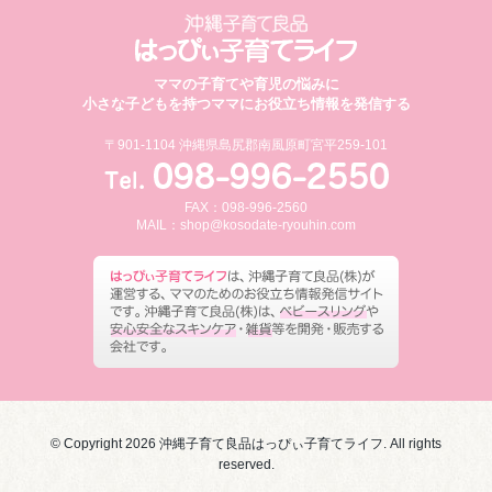
ママの子育てや育児の悩みに
小さな子どもを持つママにお役立ち情報を発信する
〒901-1104 沖縄県島尻郡南風原町宮平259-101
FAX：098-996-2560
MAIL：
shop@kosodate-ryouhin.com
© Copyright 2026 沖縄子育て良品はっぴぃ子育てライフ. All rights
reserved.