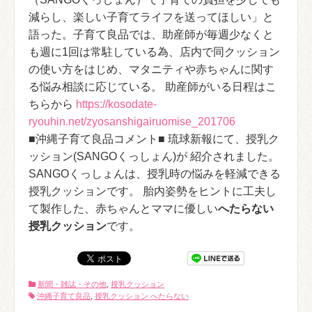
減らし、楽しい子育てライフを送ってほしい」と
語った。子育て良品では、助産師が毎週少なくと
も週に1回は常駐している為、店内で同クッション
の使い方をはじめ、マタニティや赤ちゃんに関す
る悩み相談に応じている。 助産師がいる日程はこ
ちらから
https://kosodate-
ryouhin.net/zyosanshigairuomise_201706
■沖縄子育て良品コメント■ 琉球新報にて、授乳ク
ッション(SANGOくっしょん)が 紹介されました。
SANGOくっしょんは、授乳時の悩みを軽減できる
授乳クッションです。 胎内姿勢をヒントに工夫し
て製作した、赤ちゃんとママに優しい
へたらない
授乳クッション
です。
新聞・雑誌・その他
,
授乳クッション
沖縄子育て良品
,
授乳クッション へたらない