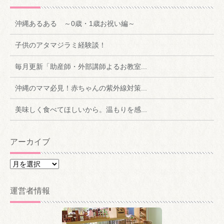
沖縄あるある ～0歳・1歳お祝い編～
子供のアタマジラミ経験談！
毎月更新「助産師・外部講師よるお教室...
沖縄のママ必見！赤ちゃんの紫外線対策...
美味しく食べてほしいから。温もりを感...
アーカイブ
ア
ー
カ
運営者情報
イ
ブ