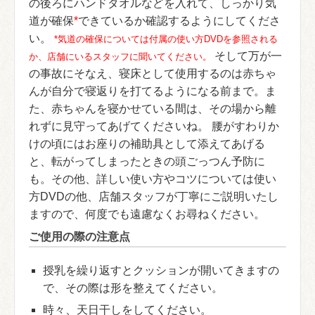
の後ろにハンドタオルなどを入れて、しっかり気
道が確保
*
できているか確認するようにしてくださ
い。
*気道の確保については付属の使い方DVDを参照される
そして万が一
か、店舗にいるスタッフに聞いてください。
の事故にそなえ、寝床として使用するのは赤ちゃ
んが自分で寝返りを打てるようになる前まで。ま
た、赤ちゃんを寝かせている間は、その場から離
れずに見守ってあげてくださいね。 腰がすわりか
けの頃にはお座りの補助具として添えてあげる
と、転がってしまったときの頭ごっつん予防に
も。その他、詳しい使い方やコツについては使い
方DVDの他、店舗スタッフが丁寧にご説明いたし
ますので、何度でも遠慮なくお尋ねください。
ご使用の際の注意点
授乳を繰り返すとクッションが開いてきますの
で、その際は形を整えてください。
時々、天日干しをしてください。