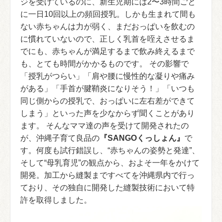
ジを受けているのに、新生児期には2〜3時間ごと
に一日10回以上の頻回授乳。しかも生まれて間も
ない赤ちゃんは力が弱く、まだおっぱいを飲むの
に慣れていないので、正しく乳首を咥えさせるま
でにも、赤ちゃんが満足するまで飲み終えるまで
も、とても時間がかかるものです。 その影響で
「授乳がつらい」「肩や腰に慢性的な凝りや痛み
がある」「手首が腱鞘炎になりそう！」「いつも
同じ側からの授乳で、おっぱいに左右差ができて
しまう」といった声を少なからず聞くことがあり
ます。 そんなママ達の声を受けて開発されたの
が、沖縄子育て良品の
『SANGOくっしょん』
で
す。何度も試行錯誤し、“赤ちゃんの姿勢と発達”、
そして“母乳育児”の観点から、およそ一年をかけて
開発。加工から縫製まですべてを沖縄県内で行っ
ており、その独自に開発した縫製技術において特
許を取得しました。