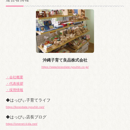
イ
ブ
沖縄子育て良品株式会社
https://www.kosodate-ryouhin.co.jp/
・会社概要
・代表挨拶
・採用情報
◆はっぴぃ子育てライフ
https://kosodate-ryouhin.net/
◆はっぴぃ店長ブログ
https://onenet.ti-da.net/