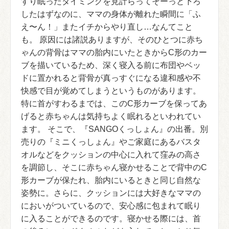
すり眠ったタイミングを見計らってそーっと下ろ
したはずなのに、ママの身体が離れた瞬間に「ふ
え〜ん！」またイチからやり直し…なんてこと
も。 原因には諸説ありますが、そのひとつに赤ち
ゃんの背骨はママの胎内にいたときからC形のカー
ブを描いているため、深く寝入る前に布団やベッ
ドに置かれると背骨が真っすぐになる違和感や不
快感で目が覚めてしまうというものがあります。
特に首がすわるまでは、このC形カーブを保ってあ
げると赤ちゃんは気持ちよく眠れるといわれてい
ます。 そこで、『SANGOくっしょん』の出番。別
売りの『ミニくっしょん』やご家庭にあるバスタ
オルなどをクッションの中心に入れて窪みの高さ
を調節し、そこに赤ちゃん寝かせることで背中のC
形カーブが保たれ、胎内にいるときと同じ自然な
姿勢に。さらに、クッションには大好きなママの
においがついているので、安心感に包まれて眠り
に入ることができるのです。寝かせる際には、首