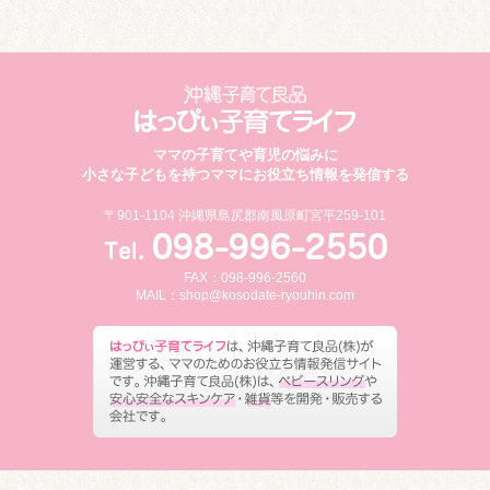
ママの子育てや育児の悩みに
小さな子どもを持つママにお役立ち情報を発信する
〒901-1104 沖縄県島尻郡南風原町宮平259-101
FAX：098-996-2560
MAIL：
shop@kosodate-ryouhin.com