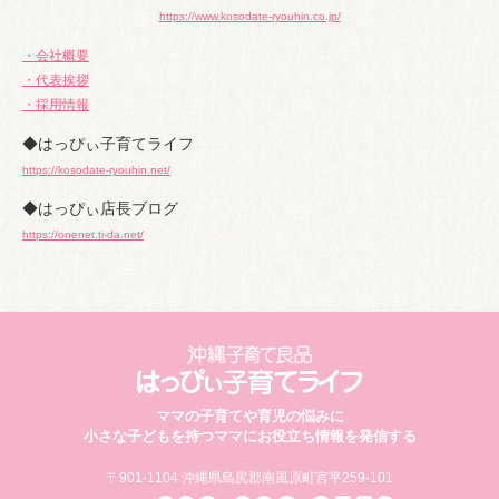
https://www.kosodate-ryouhin.co.jp/
・会社概要
・代表挨拶
・採用情報
◆はっぴぃ子育てライフ
https://kosodate-ryouhin.net/
◆はっぴぃ店長ブログ
https://onenet.ti-da.net/
ママの子育てや育児の悩みに
小さな子どもを持つママにお役立ち情報を発信する
〒901-1104 沖縄県島尻郡南風原町宮平259-101