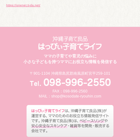
https://onenet.ti-da.net/
ママの子育てや育児の悩みに
小さな子どもを持つママにお役立ち情報を発信する
〒901-1104 沖縄県島尻郡南風原町宮平259-101
FAX：098-996-2560
MAIL：
shop@kosodate-ryouhin.com