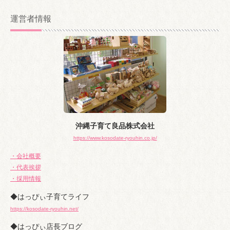
ー
カ
運営者情報
イ
ブ
沖縄子育て良品株式会社
https://www.kosodate-ryouhin.co.jp/
・会社概要
・代表挨拶
・採用情報
◆はっぴぃ子育てライフ
https://kosodate-ryouhin.net/
◆はっぴぃ店長ブログ