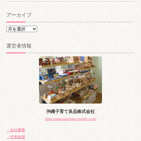
アーカイブ
ア
ー
カ
運営者情報
イ
ブ
沖縄子育て良品株式会社
https://www.kosodate-ryouhin.co.jp/
・会社概要
・代表挨拶