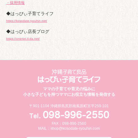
・採用情報
◆はっぴぃ子育てライフ
https://kosodate-ryouhin.net/
◆はっぴぃ店長ブログ
https://onenet.ti-da.net/
ママの子育てや育児の悩みに
小さな子どもを持つママにお役立ち情報を発信する
〒901-1104 沖縄県島尻郡南風原町宮平259-101
FAX：098-996-2560
MAIL：
shop@kosodate-ryouhin.com