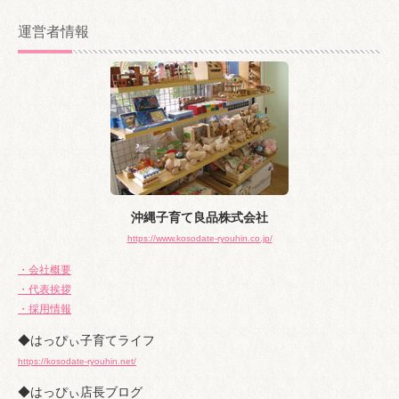
ー
カ
運営者情報
イ
ブ
沖縄子育て良品株式会社
https://www.kosodate-ryouhin.co.jp/
・会社概要
・代表挨拶
・採用情報
◆はっぴぃ子育てライフ
https://kosodate-ryouhin.net/
◆はっぴぃ店長ブログ