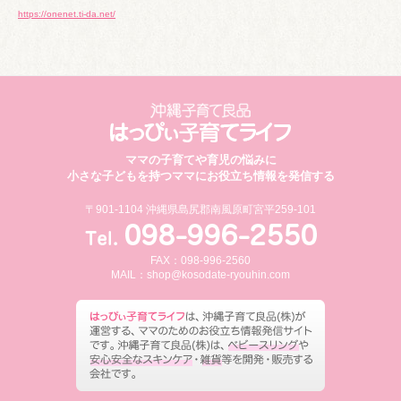
https://onenet.ti-da.net/
ママの子育てや育児の悩みに
小さな子どもを持つママにお役立ち情報を発信する
〒901-1104 沖縄県島尻郡南風原町宮平259-101
FAX：098-996-2560
MAIL：
shop@kosodate-ryouhin.com