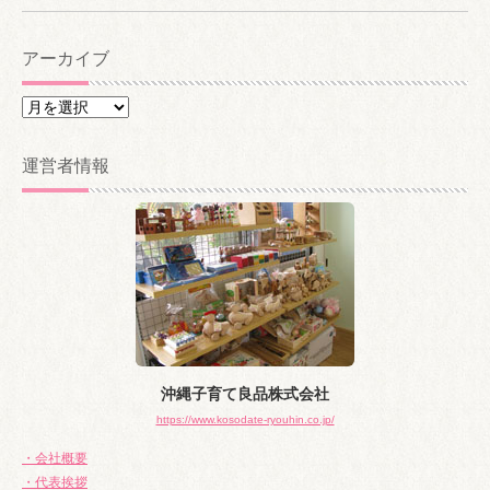
アーカイブ
ア
ー
カ
運営者情報
イ
ブ
沖縄子育て良品株式会社
https://www.kosodate-ryouhin.co.jp/
・会社概要
・代表挨拶