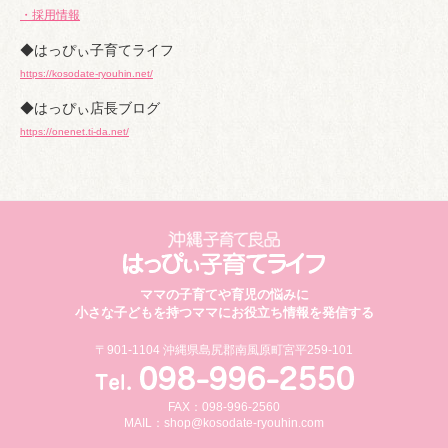
・採用情報
◆はっぴぃ子育てライフ
https://kosodate-ryouhin.net/
◆はっぴぃ店長ブログ
https://onenet.ti-da.net/
ママの子育てや育児の悩みに
小さな子どもを持つママにお役立ち情報を発信する
〒901-1104 沖縄県島尻郡南風原町宮平259-101
FAX：098-996-2560
MAIL：
shop@kosodate-ryouhin.com