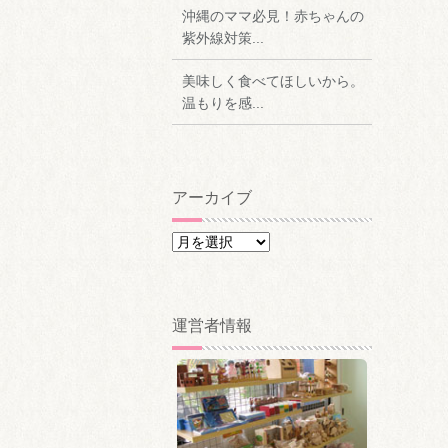
沖縄のママ必見！赤ちゃんの
紫外線対策...
美味しく食べてほしいから。
温もりを感...
アーカイブ
ア
ー
カ
イ
運営者情報
ブ