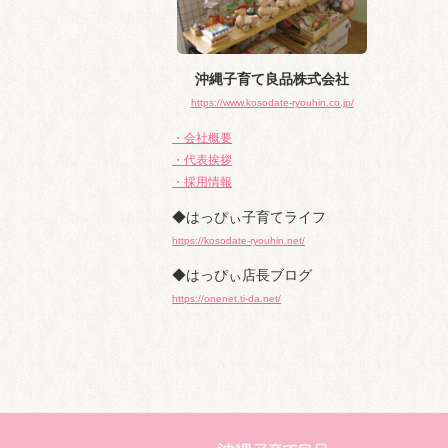
沖縄子育て良品株式会社
https://www.kosodate-ryouhin.co.jp/
・会社概要
・代表挨拶
・採用情報
◆はっぴぃ子育てライフ
https://kosodate-ryouhin.net/
◆はっぴぃ店長ブログ
https://onenet.ti-da.net/