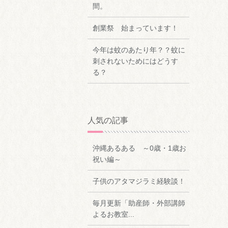
間。
創業祭 始まっています！
今年は蚊のあたり年？？蚊に
刺されないためにはどうす
る？
人気の記事
沖縄あるある ～0歳・1歳お
祝い編～
子供のアタマジラミ経験談！
毎月更新「助産師・外部講師
よるお教室...