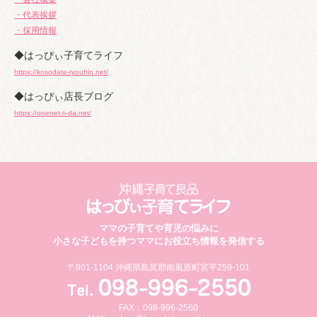
・代表挨拶
・採用情報
◆はっぴぃ子育てライフ
https://kosodate-ryouhin.net/
◆はっぴぃ店長ブログ
https://onenet.ti-da.net/
ママの子育てや育児の悩みに
小さな子どもを持つママにお役立ち情報を発信する
〒901-1104 沖縄県島尻郡南風原町宮平259-101
FAX：098-996-2560