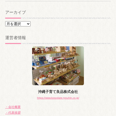
アーカイブ
ア
ー
カ
運営者情報
イ
ブ
沖縄子育て良品株式会社
https://www.kosodate-ryouhin.co.jp/
・会社概要
・代表挨拶