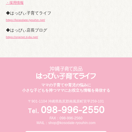
・採用情報
◆はっぴぃ子育てライフ
https://kosodate-ryouhin.net/
◆はっぴぃ店長ブログ
https://onenet.ti-da.net/
ママの子育てや育児の悩みに
小さな子どもを持つママにお役立ち情報を発信する
〒901-1104 沖縄県島尻郡南風原町宮平259-101
FAX：098-996-2560
MAIL：
shop@kosodate-ryouhin.com