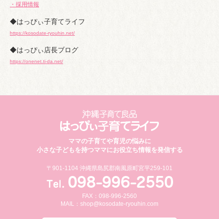
・採用情報
◆はっぴぃ子育てライフ
https://kosodate-ryouhin.net/
◆はっぴぃ店長ブログ
https://onenet.ti-da.net/
ママの子育てや育児の悩みに
小さな子どもを持つママにお役立ち情報を発信する
〒901-1104 沖縄県島尻郡南風原町宮平259-101
FAX：098-996-2560
MAIL：
shop@kosodate-ryouhin.com