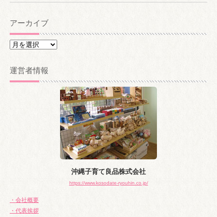
アーカイブ
ア
ー
カ
運営者情報
イ
ブ
沖縄子育て良品株式会社
https://www.kosodate-ryouhin.co.jp/
・会社概要
・代表挨拶