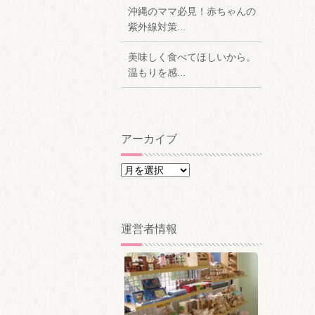
沖縄のママ必見！赤ちゃんの
紫外線対策...
美味しく食べてほしいから。
温もりを感...
アーカイブ
ア
ー
カ
イ
運営者情報
ブ