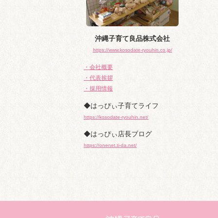
沖縄子育て良品株式会社
https://www.kosodate-ryouhin.co.jp/
・会社概要
・代表挨拶
・採用情報
◆はっぴぃ子育てライフ
https://kosodate-ryouhin.net/
◆はっぴぃ店長ブログ
https://onenet.ti-da.net/