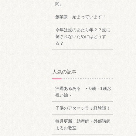
間。
創業祭 始まっています！
今年は蚊のあたり年？？蚊に
刺されないためにはどうす
る？
人気の記事
沖縄あるある ～0歳・1歳お
祝い編～
子供のアタマジラミ経験談！
毎月更新「助産師・外部講師
よるお教室...