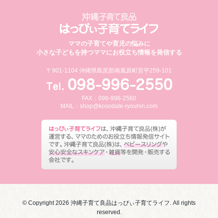
ママの子育てや育児の悩みに
小さな子どもを持つママにお役立ち情報を発信する
〒901-1104 沖縄県島尻郡南風原町宮平259-101
FAX：098-996-2560
MAIL：
shop@kosodate-ryouhin.com
© Copyright 2026 沖縄子育て良品はっぴぃ子育てライフ. All rights
reserved.