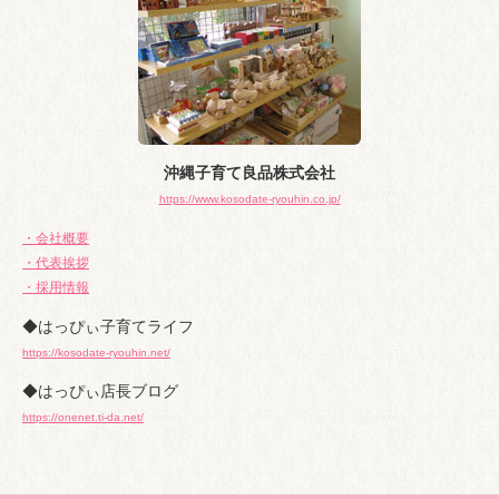
沖縄子育て良品株式会社
https://www.kosodate-ryouhin.co.jp/
・会社概要
・代表挨拶
・採用情報
◆はっぴぃ子育てライフ
https://kosodate-ryouhin.net/
◆はっぴぃ店長ブログ
https://onenet.ti-da.net/