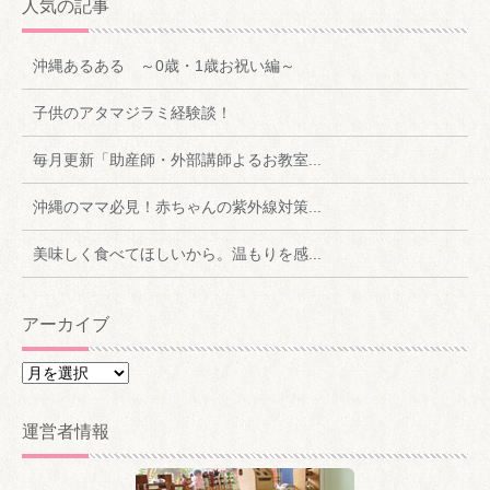
人気の記事
沖縄あるある ～0歳・1歳お祝い編～
子供のアタマジラミ経験談！
毎月更新「助産師・外部講師よるお教室...
沖縄のママ必見！赤ちゃんの紫外線対策...
美味しく食べてほしいから。温もりを感...
アーカイブ
ア
ー
カ
運営者情報
イ
ブ